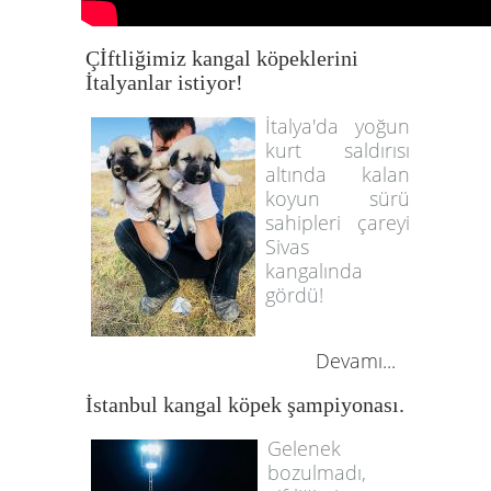
Çİftliğimiz kangal köpeklerini
İtalyanlar istiyor!
İtalya'da yoğun
kurt saldırısı
altında kalan
koyun sürü
sahipleri çareyi
Sivas
kangalında
gördü!
Devamı...
İstanbul kangal köpek şampiyonası.
Gelenek
bozulmadı,