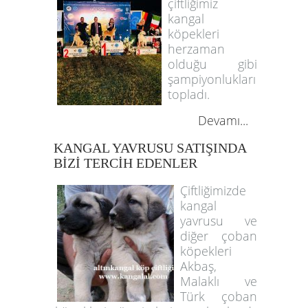
çiftliğimiz
kangal
köpekleri
herzaman
olduğu gibi
şampiyonlukları
topladı.
Devamı...
KANGAL YAVRUSU SATIŞINDA
BİZİ TERCİH EDENLER
Çiftliğimizde
kangal
yavrusu ve
diğer çoban
köpekleri
Akbaş,
Malaklı ve
Türk çoban