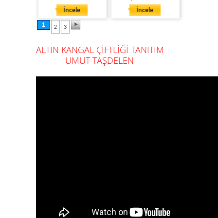
İncele
İncele
1
2
3
ALTIN KANGAL ÇİFTLİĞİ TANITIM
UMUT TAŞDELEN