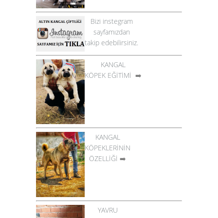
Bizi instegram
sayfamızdan
takip edebilirsiniz.
KANGAL
KÖPEK EĞİTİMİ
➡️
KANGAL
KÖPEKLERİNİN
ÖZELLİĞİ
➡️
YAVRU