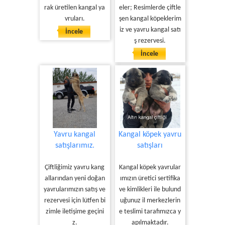
rak üretilen kangal ya
eler; Resimlerde çiftle
vruları.
şen kangal köpeklerim
iz ve yavru kangal satı
İncele
ş rezervesi.
İncele
Yavru kangal
Kangal köpek yavru
satışlarımız.
satışları
Çiftliğimiz yavru kang
Kangal köpek yavrular
allarından yeni doğan
ımızın üretici sertifika
yavrularımızın satış ve
ve kimlikleri ile bulund
rezervesi için lütfen bi
uğunuz il merkezlerin
zimle iletişime geçini
e teslimi tarafımızca y
z.
apılmaktadır.