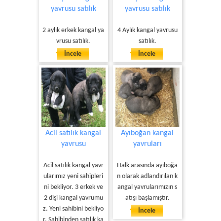
yavrusu satılık
yavrusu satılık
2 aylık erkek kangal ya
4 Aylık kangal yavrusu
vrusu satılık.
satılık.
İncele
İncele
Acil satılık kangal
Ayıboğan kangal
yavrusu
yavruları
Acil satılık kangal yavr
Halk arasında ayıboğa
ularımız yeni sahipleri
n olarak adlandırılan k
ni bekliyor. 3 erkek ve
angal yavrularımızın s
2 dişi kangal yavrumu
atışı başlamıştır.
z. Yeni sahibini bekliyo
İncele
r. Sahibinden satılık ka