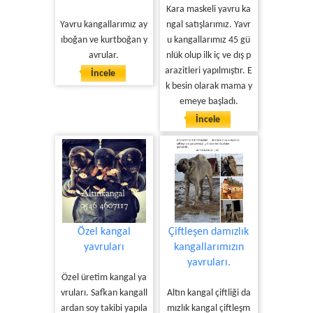
Kara maskeli yavru ka
Yavru kangallarımız ay
ngal satışlarımız. Yavr
ıboğan ve kurtboğan y
u kangallarımız 45 gü
avrular.
nlük olup ilk iç ve dış p
arazitleri yapılmıştır. E
İncele
k besin olarak mama y
emeye başladı.
İncele
Özel kangal
Çiftleşen damızlık
yavruları
kangallarımızın
yavruları.
Özel üretim kangal ya
vruları. Safkan kangall
Altın kangal çiftliği da
ardan soy takibi yapıla
mızlık kangal çiftleşm