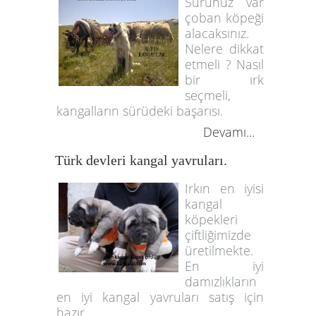
Sürünüz var
çoban köpeği
alacaksınız.
Nelere dikkat
etmeli ? Nasıl
bir ırk
seçmeli,
kangalların sürüdeki başarısı.
Devamı...
Türk devleri kangal yavruları.
Irkın en iyisi
kangal
köpekleri
çiftliğimizde
üretilmekte.
En iyi
damızlıkların
en iyi kangal yavruları satış için
hazır.