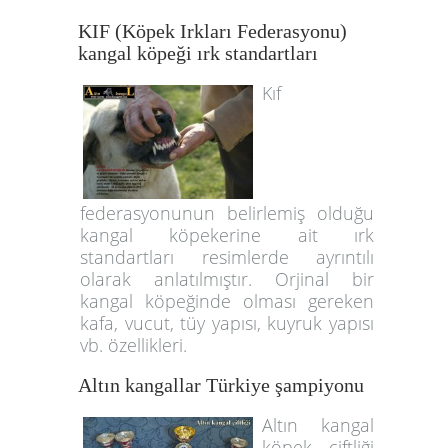
KIF (Köpek Irkları Federasyonu)
kangal köpeği ırk standartları
Kıf
federasyonunun belirlemiş olduğu
kangal köpekerine ait ırk
standartları resimlerde ayrıntılı
olarak anlatılmıştır. Orjinal bir
kangal köpeğinde olması gereken
kafa, vucut, tüy yapısı, kuyruk yapısı
vb. özellikleri.
Altın kangallar Türkiye şampiyonu
Altın kangal
köpek çiftliği