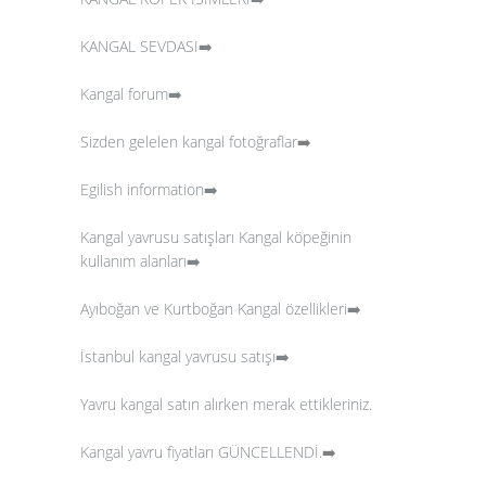
KANGAL SEVDASI➡️
Kangal forum➡️
Sizden gelelen kangal fotoğraflar
➡️
Egilish information➡️
Kangal yavrusu satışları
Kangal köpeğinin
kullanım alanları➡️
Ayıboğan ve Kurtboğan Kangal özellikleri➡️
İstanbul kangal yavrusu satışı➡️
Yavru kangal satın alırken merak ettikleriniz.
Kangal yavru fiyatları GÜNCELLENDİ.
➡️