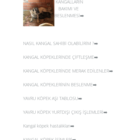
KANGALLARIN
BAKIMI VE
BESLENMESİ➡️
NASIL KANGAL SAHİBİ OLABİLİRİM ?➡️
KANGAL KÖPEKLERİNDE ÇİFTLEŞME➡️
KANGAL KÖPEKLERİNDE MERAK EDİLENLER➡️
KANGAL KÖPEKLERİNİN BESLENME➡️
YAVRU KÖPEK AŞI TABLOSU➡️
YAVRU KÖPEK YURTDIŞI ÇIKIŞ İŞLEMLERİ➡️
Kangal köpek hastalıkları➡️
KANGAL KÖPEK İSİMLERİ➡️