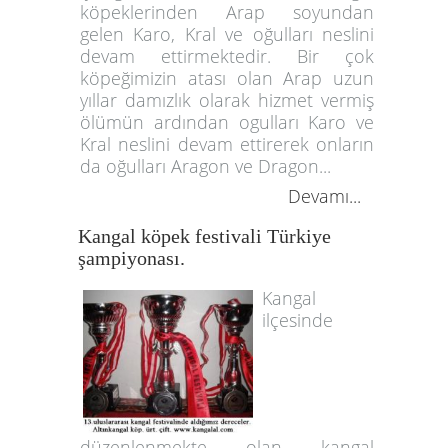
köpeklerinden Arap soyundan
gelen Karo, Kral ve oğulları neslini
devam ettirmektedir. Bir çok
köpeğimizin atası olan Arap uzun
yıllar damızlık olarak hizmet vermiş
ölümün ardından ogulları Karo ve
Kral neslini devam ettirerek onların
da oğulları Aragon ve Dragon...
Devamı...
Kangal köpek festivali Türkiye
şampiyonası.
Kangal
ilçesinde
düzenlenmekte olan kangal