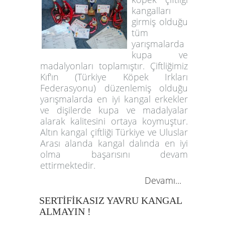
kangalları
girmiş olduğu
tüm
yarışmalarda
kupa ve
madalyonları toplamıştır. Çiftliğimiz
Kıf'ın (Türkiye Köpek Irkları
Federasyonu) düzenlemiş olduğu
yarışmalarda en iyi kangal erkekler
ve dişilerde kupa ve madalyalar
alarak kalitesini ortaya koymuştur.
Altın kangal çiftliği Türkiye ve Uluslar
Arası alanda kangal dalında en iyi
olma başarısını devam
ettirmektedir.
Devamı...
SERTİFİKASIZ YAVRU KANGAL
ALMAYIN !