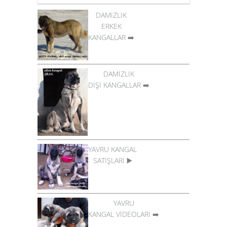
DAMIZLIK
ERKEK
KANGALLAR
➡️
DAMIZLIK
DİŞİ KANGALLAR
➡️
YAVRU KANGAL
SATIŞLARI
▶️
YAVRU
KANGAL VİDEOLARI
➡️