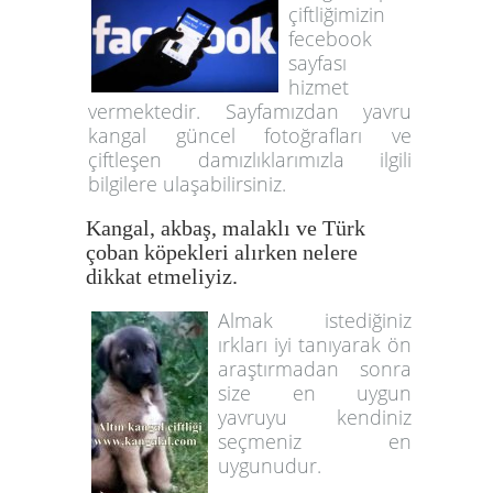
çiftliğimizin
fecebook
sayfası
hizmet
vermektedir. Sayfamızdan yavru
kangal güncel fotoğrafları ve
çiftleşen damızlıklarımızla ilgili
bilgilere ulaşabilirsiniz.
Kangal, akbaş, malaklı ve Türk
çoban köpekleri alırken nelere
dikkat etmeliyiz.
Almak istediğiniz
ırkları iyi tanıyarak ön
araştırmadan sonra
size en uygun
yavruyu kendiniz
seçmeniz en
uygunudur.