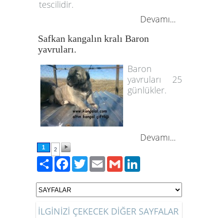
tescilidir.
Devamı...
Safkan kangalın kralı Baron
yavruları.
Baron
yavruları 25
günlükler.
Devamı...
1
2
Paylaş
Facebook
Twitter
Email
Gmail
LinkedIn
İLGİNİZİ ÇEKECEK DİĞER SAYFALAR