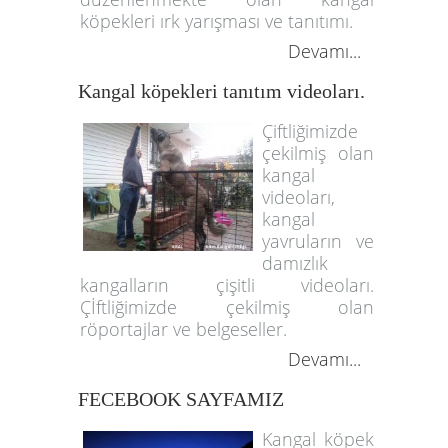
köpekleri ırk yarışması ve tanıtımı.
Devamı...
Kangal köpekleri tanıtım videoları.
Çiftliğimizde
çekilmiş olan
kangal
videoları,
kangal
yavruların ve
damızlık
kangalların çişitli videoları.
Çİftliğimizde çekilmiş olan
röportajlar ve belgeseller.
Devamı...
FECEBOOK SAYFAMIZ
Kangal köpek