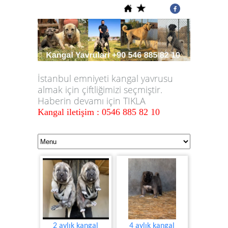
İstanbul emniyeti kangal yavrusu
almak için çiftliğimizi seçmiştir.
Haberin devamı için TIKLA
Kangal iletişim : 0546 885 82 10
2 aylık kangal
4 aylık kangal