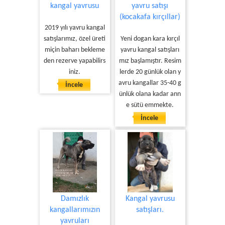
kangal yavrusu
yavru satışı
(kocakafa kırçıllar)
2019 yılı yavru kangal
satışlarımız, özel üreti
Yeni dogan kara kırçıl
miçin baharı bekleme
yavru kangal satışları
den rezerve yapabilirs
mız başlamıştır. Resim
iniz.
lerde 20 günlük olan y
avru kangallar 35-40 g
İncele
ünlük olana kadar ann
e sütü emmekte.
İncele
Damızlık
Kangal yavrusu
kangallarımızın
satışları.
yavruları