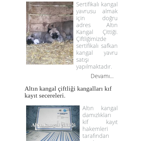
Sertifikalı kangal
yavrusu almak
için doğru
adres Altın
Kangal Çittiği.
Çiftliğimizde
sertifikalı safkan
kangal yavru
satışı
yapılmaktadır.
Devamı...
Altın kangal çiftliği kangalları kıf
kayıt secereleri.
Altın kangal
damızlıkları
kif kayıt
hakemleri
tarafından