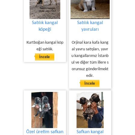
Satılık kangal
Satılık kangal
köpeği
yavruları
Kurtboğan kangal köp
Orjinal kara kafa kang
eği satılık.
al yavru satışları, yavr
u kangallarımız İstanb
İncele
ul ve diğer tüm illere s
orunsuz gönderilmekt
edir.
İncele
Özel üretim safkan
Safkan kangal