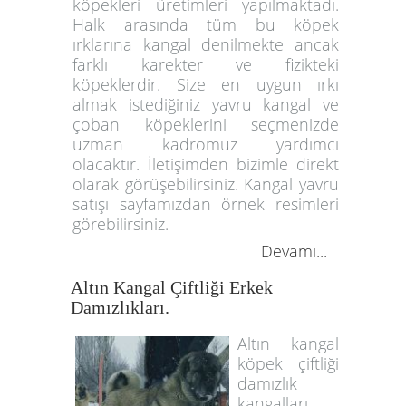
köpekleri üretimleri yapılmaktadı.
Halk arasında tüm bu köpek
ırklarına kangal denilmekte ancak
farklı karekter ve fizikteki
köpeklerdir. Size en uygun ırkı
almak istediğiniz yavru kangal ve
çoban köpeklerini seçmenizde
uzman kadromuz yardımcı
olacaktır. İletişimden bizimle direkt
olarak görüşebilirsiniz. Kangal yavru
satışı sayfamızdan örnek resimleri
görebilirsiniz.
Devamı...
Altın Kangal Çiftliği Erkek
Damızlıkları.
Altın kangal
köpek çiftliği
damızlık
kangalları