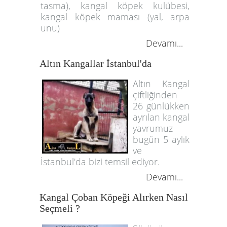
tasma), kangal köpek kulübesi,
kangal köpek maması (yal, arpa
unu)
Devamı...
Altın Kangallar İstanbul'da
Altın Kangal
çiftliğinden
26 günlükken
ayrılan kangal
yavrumuz
bugün 5 aylık
ve
İstanbul'da bizi temsil ediyor.
Devamı...
Kangal Çoban Köpeği Alırken Nasıl
Seçmeli ?