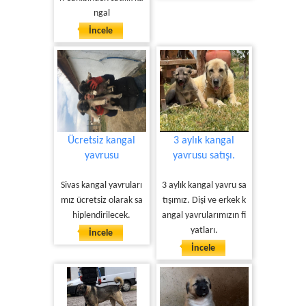
ngal
İncele
Ücretsiz kangal
3 aylık kangal
yavrusu
yavrusu satışı.
Sivas kangal yavruları
3 aylık kangal yavru sa
mız ücretsiz olarak sa
tışımız. Dişi ve erkek k
hiplendirilecek.
angal yavrularımızın fi
yatları.
İncele
İncele