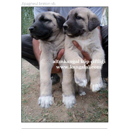
,Epagneul breton vb.