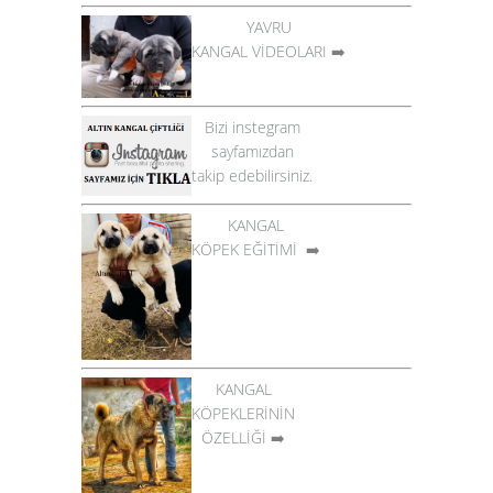
YAVRU
KANGAL VİDEOLARI
➡️
Bizi instegram
sayfamızdan
takip edebilirsiniz.
KANGAL
KÖPEK EĞİTİMİ
➡️
KANGAL
KÖPEKLERİNİN
ÖZELLİĞİ
➡️