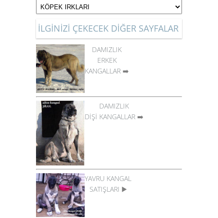
İLGİNİZİ ÇEKECEK DİĞER SAYFALAR
DAMIZLIK
ERKEK
KANGALLAR
➡️
DAMIZLIK
DİŞİ KANGALLAR
➡️
YAVRU KANGAL
SATIŞLARI
▶️