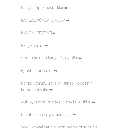
Kangal köpek hastalıkları➡️
KANGAL KÖPEK İSİMLERİ➡️
KANGAL SEVDASI➡️
Kangal forum➡️
Sizden gelelen kangal fotoğraflar
➡️
Egilish information➡️
Kangal yavrusu satışları
Kangal köpeğinin
kullanım alanları➡️
Ayıboğan ve Kurtboğan Kangal özellikleri➡️
İstanbul kangal yavrusu satışı➡️
Yavru kangal satın alırken merak ettikleriniz.