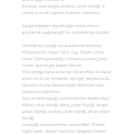
Karabaş, sivas kangal, anadolu çoban köpeği ve
uluslar arası dili ingilizce
Anatolian Shepherd .
Kangal köpekleri dışında diğer köpek ırklarını
gruplarsak aşağıdaki gibi bir sınıflandırma olacaktır.
Genelde süs köpeği olarak kullanılan köpekler;
Affenpinscher, Afgan Tazısı, Pug, Teriyeri, Chow
Chow, Dalmaçya köpeği, Chihuahua ya da Çivava,
Cocker Spaniel gibi köpek ırklarıdır.
Polis köpeği olarak kullanılan köpek ırkları; ilk olarak
alman kurdu k9, Rottweiler, springer, Belçika kurdu,
labrador ve yine ülkemiz köpek ırklarından olan
çatalburun köpelerdir.
Sürü ve bekçi köpeği olarak kullanılan köpek ırkları;
Kafkas çoban köpeği, akbaş çoban köpeği, kangal
çoban köpeği, karabaş çoban köpeği, alman çoban
köpeği.
Av köpeği olarak kullanılan köpek ırkları: Pointer,
ingiliz setter, deutsch kurzhaar, Epagneul breton