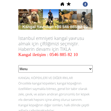
İstanbul emniyeti kangal yavrusu
almak için çiftliğimizi seçmiştir.
Haberin devamı için TIKLA
Kangal iletişim : 0546 885 82 10
KANGAL KÖPEKLERİ VE DİĞER IRKLAR
Öncelikle kangal köpekleri; kangal köpeğinin
özellikleri saymakla bitmez, genel bir tabir olarak
zeki, çevik, ve aslanı andıran görünümlü bir köpek
ırkı dersek hepsini içine almış oluruz sanırım.
Kangal köpeğinin diğer isimleri, halk dilinde çeşitli
adlarla çağırılmaktadırlar: