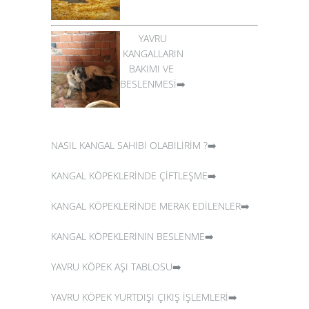
YAVRU
KANGALLARIN
BAKIMI VE
BESLENMESİ➡️
NASIL KANGAL SAHİBİ OLABİLİRİM ?➡️
KANGAL KÖPEKLERİNDE ÇİFTLEŞME➡️
KANGAL KÖPEKLERİNDE MERAK EDİLENLER➡️
KANGAL KÖPEKLERİNİN BESLENME➡️
YAVRU KÖPEK AŞI TABLOSU➡️
YAVRU KÖPEK YURTDIŞI ÇIKIŞ İŞLEMLERİ➡️