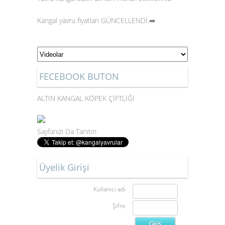
Kangal yavru fiyatları GÜNCELLENDİ.
➡️
FECEBOOK BUTON
ALTIN KANGAL KÖPEK ÇİFTLİĞİ
Sayfanızı Da Tanıtın
Üyelik Girişi
Kullanıcı adı
Şifre