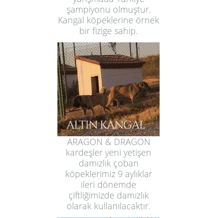
şampiyonu olmuştur.
Kangal köpeklerine örnek
bir fizige sahip.
ARAGON & DRAGON
kardeşler yeni yetişen
damızlık çoban
köpeklerimiz 9 aylıklar
ileri dönemde
çiftliğimizde damızlık
olarak kullanılacaktır.