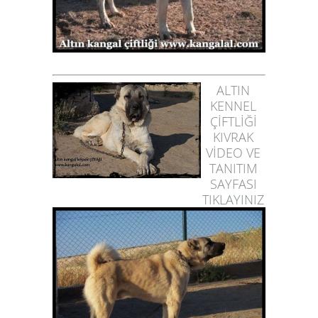
ALTIN
KENNEL
ÇİFTLİĞİ
KIVRAK
VİDEO VE
TANITIM
SAYFASI
TIKLAYINIZ