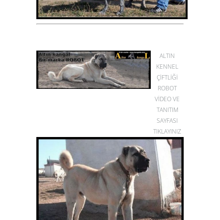
ALTIN
KENNEL
ÇİFTLİĞİ
ROBOT
VİDEO VE
TANITIM
SAYFASI
TIKLAYINIZ