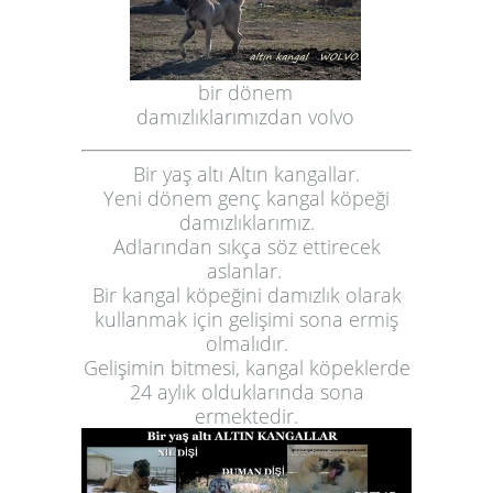
bir dönem
damızlıklarımızdan volvo
Bir yaş altı Altın kangallar.
Yeni dönem genç kangal köpeği
damızlıklarımız.
Adlarından sıkça söz ettirecek
aslanlar.
Bir kangal köpeğini damızlık olarak
kullanmak için gelişimi sona ermiş
olmalıdır.
Gelişimin bitmesi, kangal köpeklerde
24 aylık olduklarında sona
ermektedir.