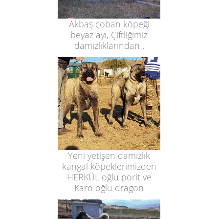
Akbaş çoban köpeği
beyaz ayı, Çiftliğimiz
damızlıklarından .
Yeni yetişen damızlık
kangal köpeklerimizden
HERKÜL oğlu porit ve
Karo oğlu dragon