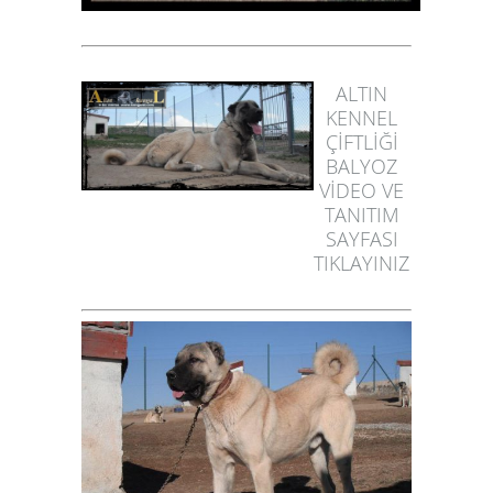
ALTIN
KENNEL
ÇİFTLİĞİ
BALYOZ
VİDEO VE
TANITIM
SAYFASI
TIKLAYINIZ