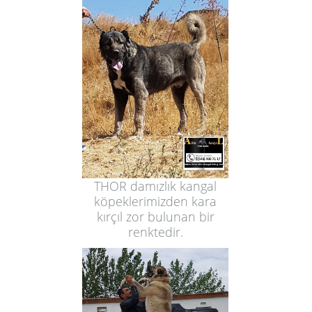
THOR damızlık kangal
köpeklerimizden kara
kırçıl zor bulunan bir
renktedir.