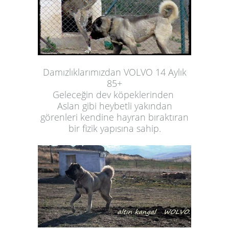
Damızlıklarımızdan VOLVO 14 Aylık
85+
Geleceğin dev köpeklerinden
Aslan gibi heybetli yakından
görenleri kendine hayran bıraktıran
bir fizik yapısına sahip.