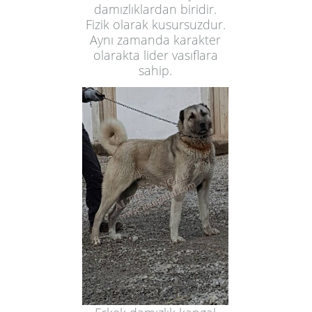
damızlıklardan biridir.
Fizik olarak kusursuzdur.
Aynı zamanda karakter
olarakta lider vasıflara
sahip.