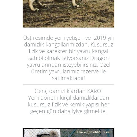
Üst resimde yeni yetişen ve 2019 yılı
damızlık kangallarımızdan. Kusursuz
fizik ve karekter bir yavru kangal
sahibi olmak istiyorsanız Dragon
yavrularından isteyebilirsiniz. Özel
üretim yavrularımız rezerve ile
satılmaktadır!
Genç damızlıklardan KARO
Yeni dönem kırçıl damızlıklardan
kusursuz fizik ve kemik yapısı her
geçen gün daha iyiye gitmekte.