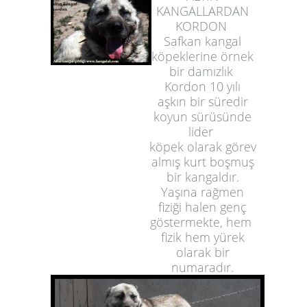
KANGALLARDAN
KORDON
Safkan kangal
köpeklerine örnek
bir damızlık
Kordon 10 yılı
aşkın bir süredir
koyun sürüsünde
lider
köpek olarak görev
almış kurt boşmuş
bir kangaldır.
Yaşına rağmen
fiziği halen genç
göstermekte, hem
fizik hem yürek
olarak bir
numaradır.