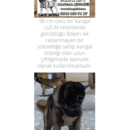
90 cm üstü bir kangal
UZUN resimlerde
görüldüğü fiziken sık
raslanmayan bir
yüksekliğe sahip kangal
köpeği olan uzun
çiftliğimizde damızlık
olarak kullanılmaktadır.