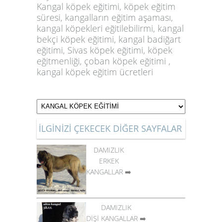
Kangal köpek eğitimi
,
köpek eğitim
süresi
,
kangalların eğitim aşaması
,
kangal köpekleri eğitilebilirmi
,
kangal
bekçi köpek eğitimi
,
kangal badiğart
eğitimi
,
Sivas köpek eğitimi
,
köpek
eğitmenliği
,
çoban köpek eğitimi
,
kangal köpek eğitim ücretler
i
İLGİNİZİ ÇEKECEK DİĞER SAYFALAR
DAMIZLIK
ERKEK
KANGALLAR
➡️
DAMIZLIK
DİŞİ KANGALLAR
➡️