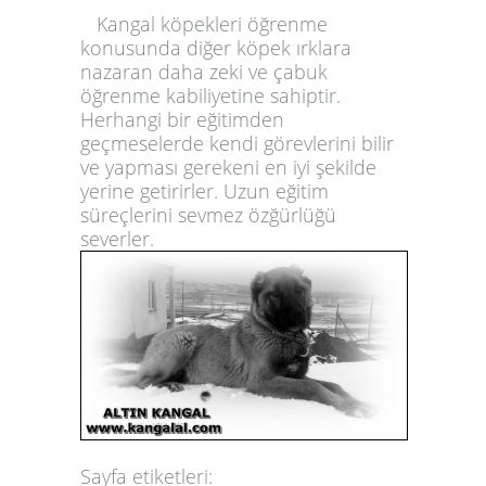
Kangal köpekleri öğrenme
konusunda diğer köpek ırklara
nazaran daha zeki ve çabuk
öğrenme kabiliyetine sahiptir.
Herhangi bir eğitimden
geçmeselerde kendi görevlerini bilir
ve yapması gerekeni en iyi şekilde
yerine getirirler. Uzun eğitim
süreçlerini sevmez özğürlüğü
severler.
Sayfa etiketleri: