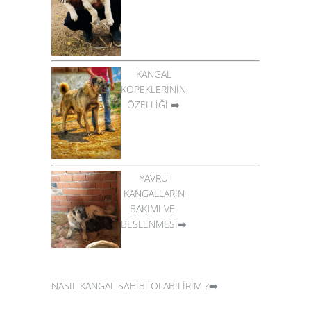
KANGAL
KÖPEKLERİNİN
ÖZELLİĞİ
➡️
YAVRU
KANGALLARIN
BAKIMI VE
BESLENMESİ➡️
NASIL KANGAL SAHİBİ OLABİLİRİM ?➡️