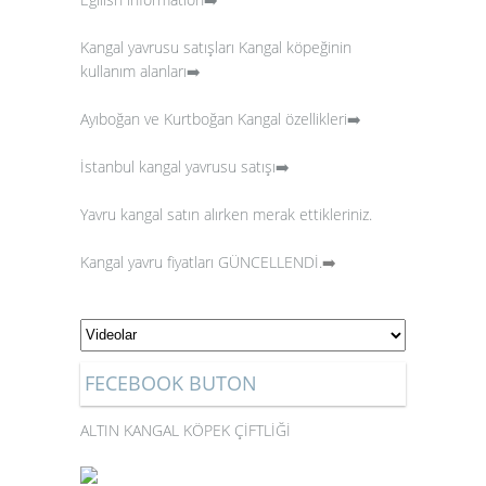
Kangal yavrusu satışları
Kangal köpeğinin
kullanım alanları➡️
Ayıboğan ve Kurtboğan Kangal özellikleri➡️
İstanbul kangal yavrusu satışı➡️
Yavru kangal satın alırken merak ettikleriniz.
Kangal yavru fiyatları GÜNCELLENDİ.
➡️
FECEBOOK BUTON
ALTIN KANGAL KÖPEK ÇİFTLİĞİ