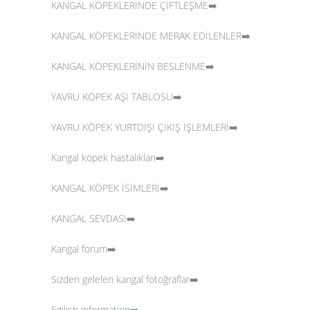
KANGAL KÖPEKLERİNDE ÇİFTLEŞME➡️
KANGAL KÖPEKLERİNDE MERAK EDİLENLER➡️
KANGAL KÖPEKLERİNİN BESLENME➡️
YAVRU KÖPEK AŞI TABLOSU➡️
YAVRU KÖPEK YURTDIŞI ÇIKIŞ İŞLEMLERİ➡️
Kangal köpek hastalıkları➡️
KANGAL KÖPEK İSİMLERİ➡️
KANGAL SEVDASI➡️
Kangal forum➡️
Sizden gelelen kangal fotoğraflar
➡️
Egilish information➡️