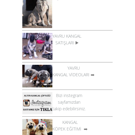
YAVRU KANGAL
SATIŞLARI
▶️
YAVRU
KANGAL VİDEOLARI
➡️
Bizi instegram
sayfamızdan
takip edebilirsiniz.
KANGAL
KÖPEK EĞİTİMİ
➡️