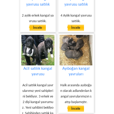
yavrusu satılık
yavrusu satılık
2 aylık erkek kangal ya
4 Aylık kangal yavrusu
vrusu satılık.
satılık.
İncele
İncele
Acil satılık kangal
Ayıboğan kangal
yavrusu
yavruları
Acil satılık kangal yavr
Halk arasında ayıboğa
ularımız yeni sahipleri
n olarak adlandırılan k
ni bekliyor. 3 erkek ve
angal yavrularımızın s
2 dişi kangal yavrumu
atışı başlamıştır.
z. Yeni sahibini bekliyo
İncele
r. Sahibinden satılık ka