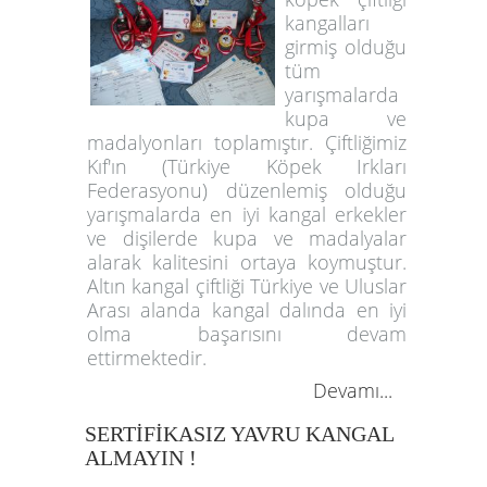
kangalları
girmiş olduğu
tüm
yarışmalarda
kupa ve
madalyonları toplamıştır. Çiftliğimiz
Kıf'ın (Türkiye Köpek Irkları
Federasyonu) düzenlemiş olduğu
yarışmalarda en iyi kangal erkekler
ve dişilerde kupa ve madalyalar
alarak kalitesini ortaya koymuştur.
Altın kangal çiftliği Türkiye ve Uluslar
Arası alanda kangal dalında en iyi
olma başarısını devam
ettirmektedir.
Devamı...
SERTİFİKASIZ YAVRU KANGAL
ALMAYIN !