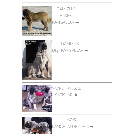
DAMIZLIK
ERKEK
KANGALLAR
➡️
DAMIZLIK
DİŞİ KANGALLAR
➡️
YAVRU KANGAL
SATIŞLARI
▶️
YAVRU
KANGAL VİDEOLARI
➡️