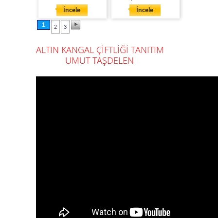
İncele
İncele
1
2
3
ALTIN KANGAL ÇİFTLİĞİ TANITIM
UMUT TAŞDELEN