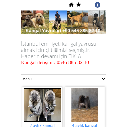
İstanbul emniyeti kangal yavrusu
almak için çiftliğimizi seçmiştir.
Haberin devamı için TIKLA
Kangal iletişim : 0546 885 82 10
2 aylık kangal
4 aylık kangal