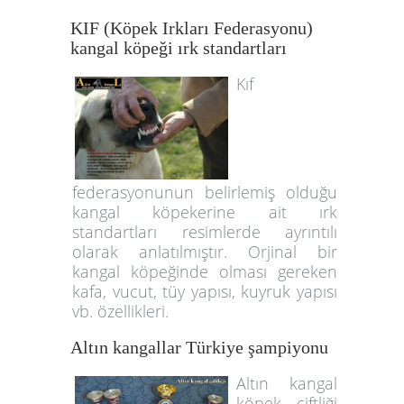
KIF (Köpek Irkları Federasyonu)
kangal köpeği ırk standartları
Kıf
federasyonunun belirlemiş olduğu
kangal köpekerine ait ırk
standartları resimlerde ayrıntılı
olarak anlatılmıştır. Orjinal bir
kangal köpeğinde olması gereken
kafa, vucut, tüy yapısı, kuyruk yapısı
vb. özellikleri.
Altın kangallar Türkiye şampiyonu
Altın kangal
köpek çiftliği