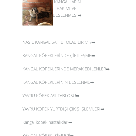
KANGALLARIN
BAKIMI VE
BESLENMESİ➡️
NASIL KANGAL SAHİBİ OLABİLİRİM ?➡️
KANGAL KÖPEKLERİNDE ÇİFTLEŞME➡️
KANGAL KÖPEKLERİNDE MERAK EDİLENLER➡️
KANGAL KÖPEKLERİNİN BESLENME➡️
YAVRU KÖPEK AŞI TABLOSU➡️
YAVRU KÖPEK YURTDIŞI ÇIKIŞ İŞLEMLERİ➡️
Kangal köpek hastalıkları➡️
KANGAL KÖPEK İSİMLERİ➡️