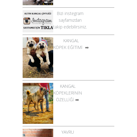
Bizi instegram
sayfamızdan
takip edebilirsiniz.
KANGAL
KÖPEK EĞİTİMİ
➡️
KANGAL
KÖPEKLERİNİN
ÖZELLİĞİ
➡️
YAVRU