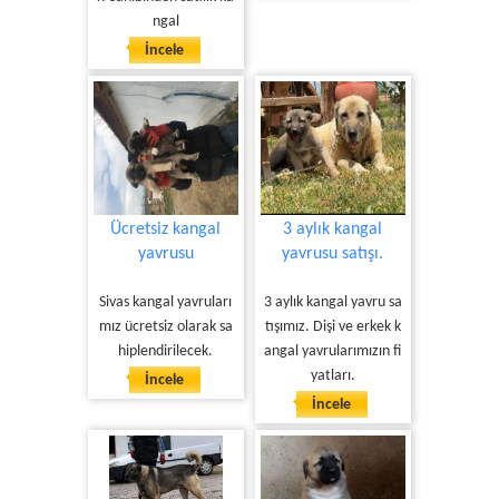
ngal
İncele
Ücretsiz kangal
3 aylık kangal
yavrusu
yavrusu satışı.
Sivas kangal yavruları
3 aylık kangal yavru sa
mız ücretsiz olarak sa
tışımız. Dişi ve erkek k
hiplendirilecek.
angal yavrularımızın fi
yatları.
İncele
İncele