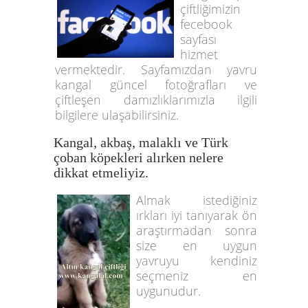
çiftliğimizin
fecebook
sayfası
hizmet
vermektedir. Sayfamızdan yavru
kangal güncel fotoğrafları ve
çiftleşen damızlıklarımızla ilgili
bilgilere ulaşabilirsiniz.
Kangal, akbaş, malaklı ve Türk
çoban köpekleri alırken nelere
dikkat etmeliyiz.
Almak istediğiniz
ırkları iyi tanıyarak ön
araştırmadan sonra
size en uygun
yavruyu kendiniz
seçmeniz en
uygunudur.