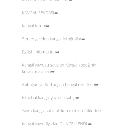
KANGAL SEVDASI➡️
Kangal forum➡️
Sizden gelelen kangal fotoğraflar
➡️
Egilish information➡️
Kangal yavrusu satışları
Kangal köpeğinin
kullanım alanları➡️
Ayıboğan ve Kurtboğan Kangal özellikleri➡️
İstanbul kangal yavrusu satışı➡️
Yavru kangal satın alırken merak ettikleriniz.
Kangal yavru fiyatları GÜNCELLENDİ.
➡️