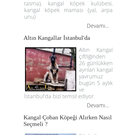
tasma), kangal köpek kulübesi,
kangal köpek maması (yal, arpa
unu)
Devamı...
Altın Kangallar İstanbul'da
Altın Kangal
çiftliğinden
26 günlükken
ayrılan kangal
yavrumuz
bugün 5 aylık
ve
İstanbul'da bizi temsil ediyor.
Devamı...
Kangal Çoban Köpeği Alırken Nasıl
Seçmeli ?