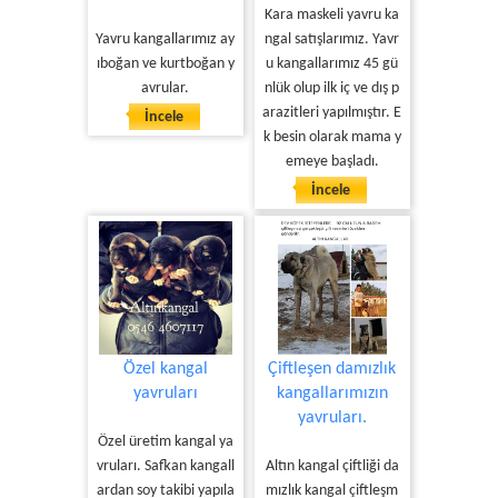
Kara maskeli yavru ka
Yavru kangallarımız ay
ngal satışlarımız. Yavr
ıboğan ve kurtboğan y
u kangallarımız 45 gü
avrular.
nlük olup ilk iç ve dış p
arazitleri yapılmıştır. E
İncele
k besin olarak mama y
emeye başladı.
İncele
Özel kangal
Çiftleşen damızlık
yavruları
kangallarımızın
yavruları.
Özel üretim kangal ya
vruları. Safkan kangall
Altın kangal çiftliği da
ardan soy takibi yapıla
mızlık kangal çiftleşm