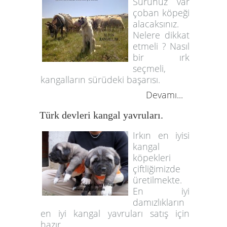
Sürünüz var
çoban köpeği
alacaksınız.
Nelere dikkat
etmeli ? Nasıl
bir ırk
seçmeli,
kangalların sürüdeki başarısı.
Devamı...
Türk devleri kangal yavruları.
Irkın en iyisi
kangal
köpekleri
çiftliğimizde
üretilmekte.
En iyi
damızlıkların
en iyi kangal yavruları satış için
hazır.