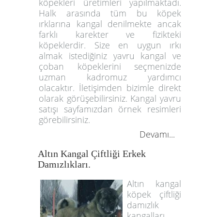
köpekleri üretimleri yapılmaktadı.
Halk arasında tüm bu köpek
ırklarına kangal denilmekte ancak
farklı karekter ve fizikteki
köpeklerdir. Size en uygun ırkı
almak istediğiniz yavru kangal ve
çoban köpeklerini seçmenizde
uzman kadromuz yardımcı
olacaktır. İletişimden bizimle direkt
olarak görüşebilirsiniz. Kangal yavru
satışı sayfamızdan örnek resimleri
görebilirsiniz.
Devamı...
Altın Kangal Çiftliği Erkek
Damızlıkları.
Altın kangal
köpek çiftliği
damızlık
kangalları