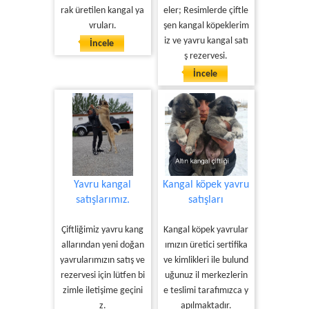
rak üretilen kangal ya
eler; Resimlerde çiftle
vruları.
şen kangal köpeklerim
iz ve yavru kangal satı
İncele
ş rezervesi.
İncele
Yavru kangal
Kangal köpek yavru
satışlarımız.
satışları
Çiftliğimiz yavru kang
Kangal köpek yavrular
allarından yeni doğan
ımızın üretici sertifika
yavrularımızın satış ve
ve kimlikleri ile bulund
rezervesi için lütfen bi
uğunuz il merkezlerin
zimle iletişime geçini
e teslimi tarafımızca y
z.
apılmaktadır.