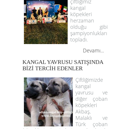
çiftliğimiz
kangal
köpekleri
herzaman
olduğu gibi
şampiyonlukları
topladı.
Devamı...
KANGAL YAVRUSU SATIŞINDA
BİZİ TERCİH EDENLER
Çiftliğimizde
kangal
yavrusu ve
diğer çoban
köpekleri
Akbaş,
Malaklı ve
Türk çoban