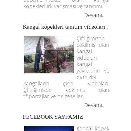
köpekleri ırk yarışması ve tanıtımı.
Devamı...
Kangal köpekleri tanıtım videoları.
Çiftliğimizde
çekilmiş olan
kangal
videoları,
kangal
yavruların ve
damızlık
kangalların çişitli videoları.
Çİftliğimizde çekilmiş olan
röportajlar ve belgeseller.
Devamı...
FECEBOOK SAYFAMIZ
Kangal köpek