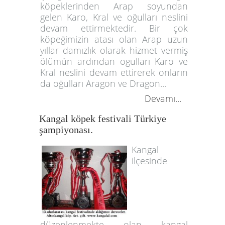
köpeklerinden Arap soyundan
gelen Karo, Kral ve oğulları neslini
devam ettirmektedir. Bir çok
köpeğimizin atası olan Arap uzun
yıllar damızlık olarak hizmet vermiş
ölümün ardından ogulları Karo ve
Kral neslini devam ettirerek onların
da oğulları Aragon ve Dragon...
Devamı...
Kangal köpek festivali Türkiye
şampiyonası.
Kangal
ilçesinde
düzenlenmekte olan kangal