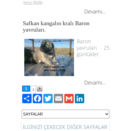
tescilidir.
Devamı...
Safkan kangalın kralı Baron
yavruları.
Baron
yavruları 25
günlükler.
Devamı...
1
2
Paylaş
Facebook
Twitter
Email
Gmail
LinkedIn
İLGİNİZİ ÇEKECEK DİĞER SAYFALAR