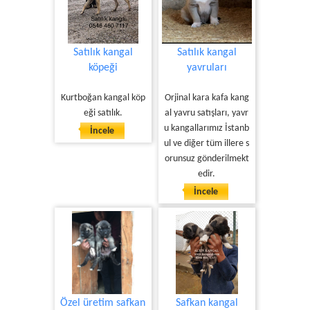
Satılık kangal
Satılık kangal
köpeği
yavruları
Kurtboğan kangal köp
Orjinal kara kafa kang
eği satılık.
al yavru satışları, yavr
u kangallarımız İstanb
İncele
ul ve diğer tüm illere s
orunsuz gönderilmekt
edir.
İncele
Özel üretim safkan
Safkan kangal