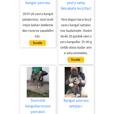
kangal yavrusu
yavru satışı
(kocakafa kırçıllar)
2019 yılı yavru kangal
satışlarımız, özel üreti
Yeni dogan kara kırçıl
miçin baharı bekleme
yavru kangal satışları
den rezerve yapabilirs
mız başlamıştır. Resim
iniz.
lerde 20 günlük olan y
avru kangallar 35-40 g
İncele
ünlük olana kadar ann
e sütü emmekte.
İncele
Damızlık
Kangal yavrusu
kangallarımızın
satışları.
yavruları