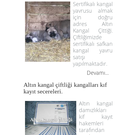
Sertifikalı kangal
yavrusu almak
için doğru
adres Altın
Kangal Çittiği.
Çiftliğimizde
sertifikalı safkan
kangal yavru
satışı
yapılmaktadır.
Devamı...
Altın kangal çiftliği kangalları kıf
kayıt secereleri.
Altın kangal
damızlıkları
kif kayıt
hakemleri
tarafından