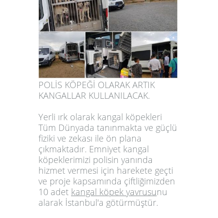
POLİS KÖPEĞİ OLARAK ARTIK
KANGALLAR KULLANILACAK.
Yerli ırk olarak kangal köpekleri
Tüm Dünyada tanınmakta ve güçlü
fiziki ve zekası ile ön plana
çıkmaktadır. Emniyet kangal
köpeklerimizi polisin yanında
hizmet vermesi için harekete geçti
ve proje kapsamında çiftliğimizden
10 adet
kangal köpek yavrusu
nu
alarak İstanbul'a götürmüştür.