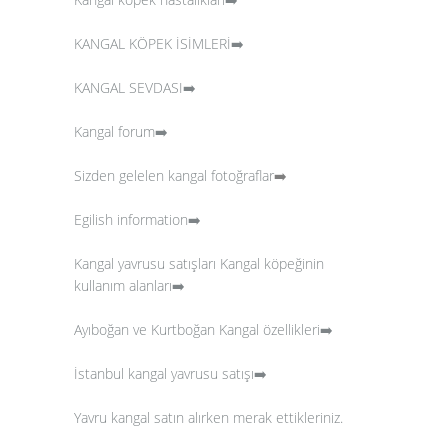
KANGAL KÖPEK İSİMLERİ➡️
KANGAL SEVDASI➡️
Kangal forum➡️
Sizden gelelen kangal fotoğraflar
➡️
Egilish information➡️
Kangal yavrusu satışları
Kangal köpeğinin
kullanım alanları➡️
Ayıboğan ve Kurtboğan Kangal özellikleri➡️
İstanbul kangal yavrusu satışı➡️
Yavru kangal satın alırken merak ettikleriniz.