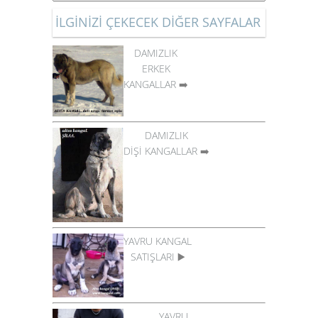
İLGİNİZİ ÇEKECEK DİĞER SAYFALAR
DAMIZLIK
ERKEK
KANGALLAR
➡️
DAMIZLIK
DİŞİ KANGALLAR
➡️
YAVRU KANGAL
SATIŞLARI
▶️
YAVRU