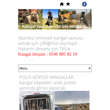
İstanbul emniyeti kangal yavrusu
almak için çiftliğimizi seçmiştir.
Haberin devamı için TIKLA
Kangal iletişim : 0546 885 82 10
POLİS KÖPEĞİ KANGALLAR.
Kangal köpekleri artık polisin
yanında görev yapacak.