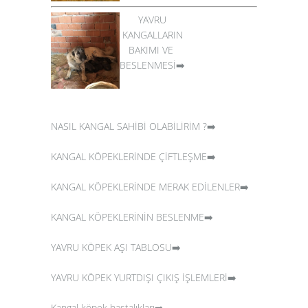
YAVRU
KANGALLARIN
BAKIMI VE
BESLENMESİ➡️
NASIL KANGAL SAHİBİ OLABİLİRİM ?➡️
KANGAL KÖPEKLERİNDE ÇİFTLEŞME➡️
KANGAL KÖPEKLERİNDE MERAK EDİLENLER➡️
KANGAL KÖPEKLERİNİN BESLENME➡️
YAVRU KÖPEK AŞI TABLOSU➡️
YAVRU KÖPEK YURTDIŞI ÇIKIŞ İŞLEMLERİ➡️
Kangal köpek hastalıkları➡️