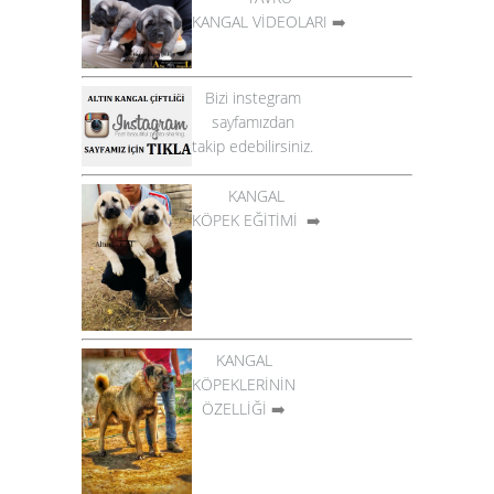
KANGAL VİDEOLARI
➡️
Bizi instegram
sayfamızdan
takip edebilirsiniz.
KANGAL
KÖPEK EĞİTİMİ
➡️
KANGAL
KÖPEKLERİNİN
ÖZELLİĞİ
➡️