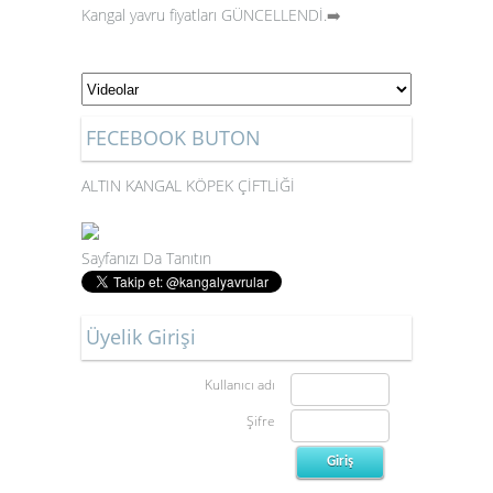
Kangal yavru fiyatları GÜNCELLENDİ.
➡️
FECEBOOK BUTON
ALTIN KANGAL KÖPEK ÇİFTLİĞİ
Sayfanızı Da Tanıtın
Üyelik Girişi
Kullanıcı adı
Şifre