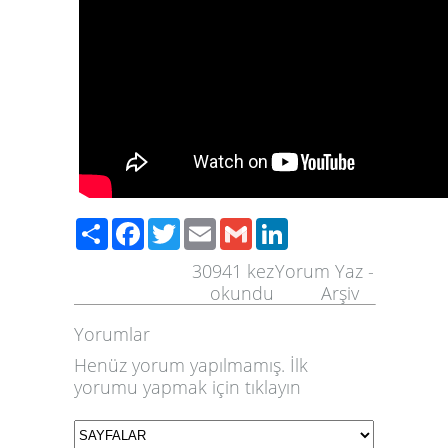
Share
Facebook
Twitter
Email
Gmail
LinkedIn
30941
kez
Yorum Yaz
-
okundu
Arşiv
Yorumlar
Henüz yorum yapılmamış. İlk
yorumu yapmak için
tıklayın