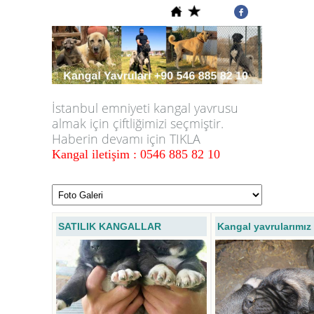
İstanbul emniyeti kangal yavrusu
almak için çiftliğimizi seçmiştir.
Haberin devamı için TIKLA
Kangal iletişim : 0546 885 82 10
SATILIK KANGALLAR
Kangal yavrularımız