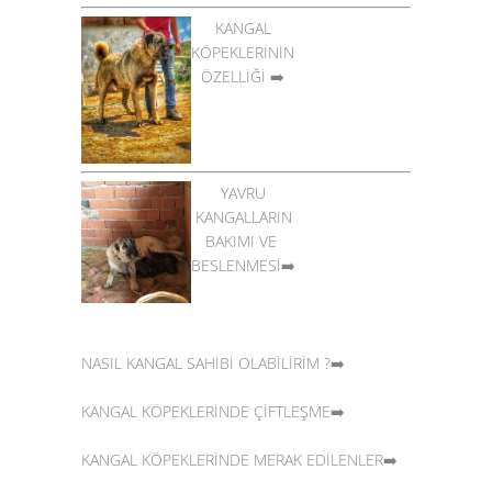
KANGAL
KÖPEKLERİNİN
ÖZELLİĞİ
➡️
YAVRU
KANGALLARIN
BAKIMI VE
BESLENMESİ➡️
NASIL KANGAL SAHİBİ OLABİLİRİM ?➡️
KANGAL KÖPEKLERİNDE ÇİFTLEŞME➡️
KANGAL KÖPEKLERİNDE MERAK EDİLENLER➡️