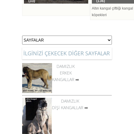
(33)
(136)
Altın kangal çiftliği kangal
köpekleri
İLGİNİZİ ÇEKECEK DİĞER SAYFALAR
DAMIZLIK
ERKEK
KANGALLAR
➡️
DAMIZLIK
DİŞİ KANGALLAR
➡️