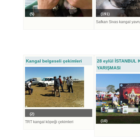
(5)
(191)
Safkan Sivas kangal yavrul
Kangal belgeseli çekimleri
28 eylül İSTANBUL 
YARIŞMASI
(2)
(10)
TRT kangal köpeği çekimleri