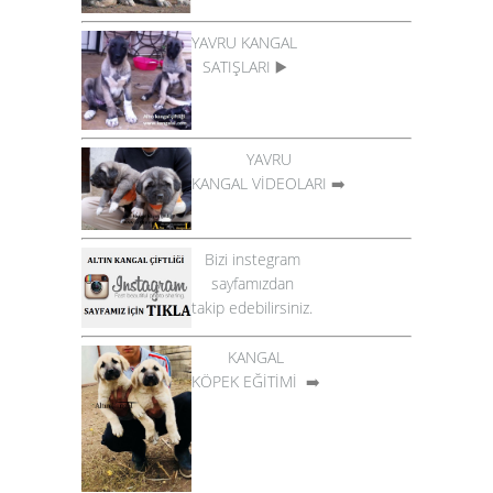
YAVRU KANGAL
SATIŞLARI
▶️
YAVRU
KANGAL VİDEOLARI
➡️
Bizi instegram
sayfamızdan
takip edebilirsiniz.
KANGAL
KÖPEK EĞİTİMİ
➡️