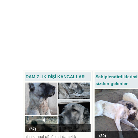
DAMIZLIK DİŞİ KANGALLAR
Sahiplendirdiklerimi
sizden gelenler
(57)
(30)
altın kangal çiftliği dişi damızlık