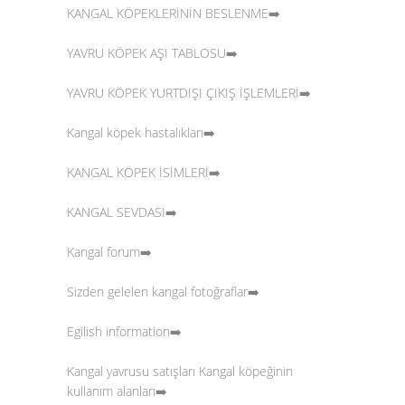
KANGAL KÖPEKLERİNİN BESLENME➡️
YAVRU KÖPEK AŞI TABLOSU➡️
YAVRU KÖPEK YURTDIŞI ÇIKIŞ İŞLEMLERİ➡️
Kangal köpek hastalıkları➡️
KANGAL KÖPEK İSİMLERİ➡️
KANGAL SEVDASI➡️
Kangal forum➡️
Sizden gelelen kangal fotoğraflar
➡️
Egilish information➡️
Kangal yavrusu satışları
Kangal köpeğinin
kullanım alanları➡️