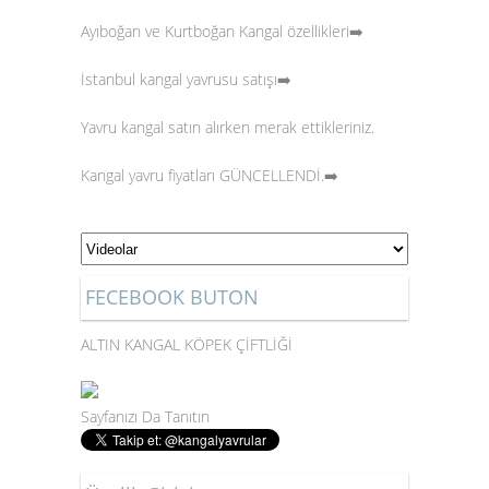
Ayıboğan ve Kurtboğan Kangal özellikleri➡️
İstanbul kangal yavrusu satışı➡️
Yavru kangal satın alırken merak ettikleriniz.
Kangal yavru fiyatları GÜNCELLENDİ.
➡️
FECEBOOK BUTON
ALTIN KANGAL KÖPEK ÇİFTLİĞİ
Sayfanızı Da Tanıtın