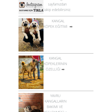
sayfamızdan
takip edebilirsiniz.
KANGAL
KÖPEK EĞİTİMİ
➡️
KANGAL
KÖPEKLERİNİN
ÖZELLİĞİ
➡️
YAVRU
KANGALLARIN
BAKIMI VE