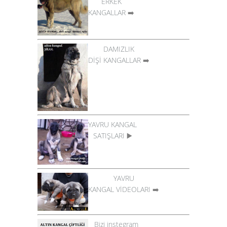
ERKEK
KANGALLAR
➡️
DAMIZLIK
DİŞİ KANGALLAR
➡️
YAVRU KANGAL
SATIŞLARI
▶️
YAVRU
KANGAL VİDEOLARI
➡️
Bizi instegram