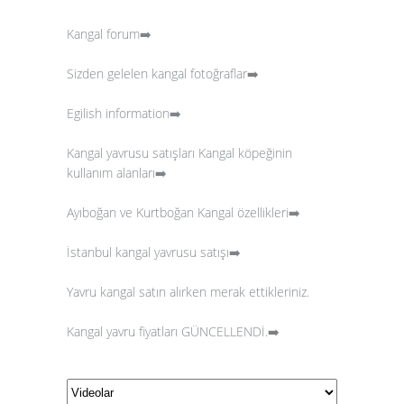
Kangal forum➡️
Sizden gelelen kangal fotoğraflar
➡️
Egilish information➡️
Kangal yavrusu satışları
Kangal köpeğinin
kullanım alanları➡️
Ayıboğan ve Kurtboğan Kangal özellikleri➡️
İstanbul kangal yavrusu satışı➡️
Yavru kangal satın alırken merak ettikleriniz.
Kangal yavru fiyatları GÜNCELLENDİ.
➡️