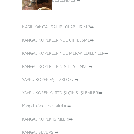
BESLENMESİ➡️
NASIL KANGAL SAHİBİ OLABİLİRİM ?➡️
KANGAL KÖPEKLERİNDE ÇİFTLEŞME➡️
KANGAL KÖPEKLERİNDE MERAK EDİLENLER➡️
KANGAL KÖPEKLERİNİN BESLENME➡️
YAVRU KÖPEK AŞI TABLOSU➡️
YAVRU KÖPEK YURTDIŞI ÇIKIŞ İŞLEMLERİ➡️
Kangal köpek hastalıkları➡️
KANGAL KÖPEK İSİMLERİ➡️
KANGAL SEVDASI➡️