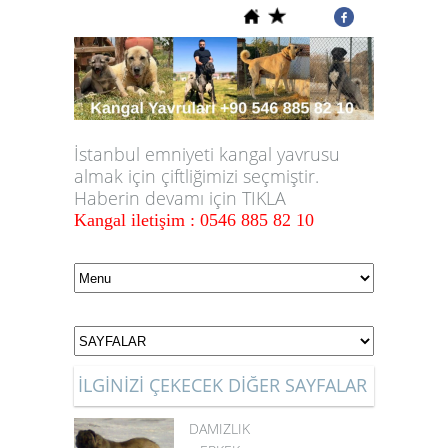
İstanbul emniyeti kangal yavrusu
almak için çiftliğimizi seçmiştir.
Haberin devamı için TIKLA
Kangal iletişim : 0546 885 82 10
İLGİNİZİ ÇEKECEK DİĞER SAYFALAR
DAMIZLIK