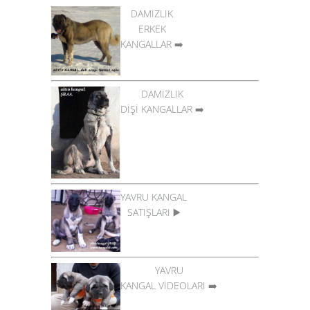
DAMIZLIK
ERKEK
KANGALLAR
➡️
DAMIZLIK
DİŞİ KANGALLAR
➡️
YAVRU KANGAL
SATIŞLARI
▶️
YAVRU
KANGAL VİDEOLARI
➡️