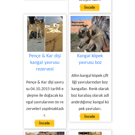
İncele
Pençe & Kar dişi
Kangal köpek
kangal yavrusu
yavrusu boz
rezervesi
Altın kangal köpek çift
Pençe & Kar dişi yavru
liği yavrularından boz
su 04.10.2015 tarihli e
kangallar. Renk olarak
şleşme ile doğacak ka
boz karabaş olarak adl
ngal yavrularının ön re
andırdığımız kangal kö
zerveleri yapılmaktadı
pek yavruları.
r.
İncele
İncele