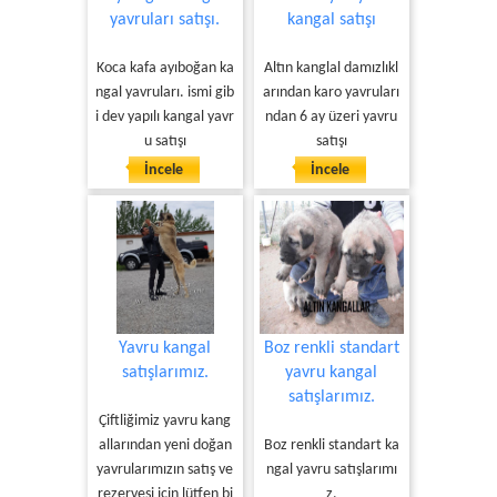
yavruları satışı.
kangal satışı
Koca kafa ayıboğan ka
Altın kanglal damızlıkl
ngal yavruları. ismi gib
arından karo yavruları
i dev yapılı kangal yavr
ndan 6 ay üzeri yavru
u satışı
satışı
İncele
İncele
Yavru kangal
Boz renkli standart
satışlarımız.
yavru kangal
satışlarımız.
Çiftliğimiz yavru kang
allarından yeni doğan
Boz renkli standart ka
yavrularımızın satış ve
ngal yavru satışlarımı
rezervesi için lütfen bi
z.