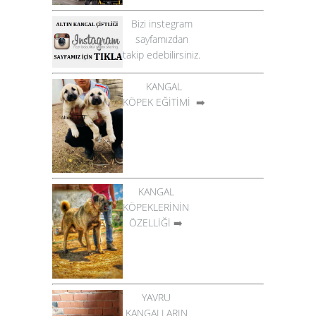
Bizi instegram
sayfamızdan
takip edebilirsiniz.
KANGAL
KÖPEK EĞİTİMİ
➡️
KANGAL
KÖPEKLERİNİN
ÖZELLİĞİ
➡️
YAVRU
KANGALLARIN