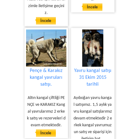
zimle iletişime geçini
İncele
z.
İncele
Pençe & Karakız
Yavru kangal satışı
kangal yavruları
31 Ekim 2015
satışı.
tarihli
Altın kangal çiftliği PE
Ayıboğan yavru kanga
NÇE ve KARAKIZ Kang
l satışımız. 1,5 aylık ya
al yavrularımız 2 erke
vru kangal satışlarımız
k satış ve rezerveleri d
devam etmektedir 2 e
evam etmektedir.
rkek kangal yavrumuz
un satış ve siparişi için
İncele
iletişim hat...