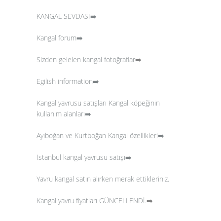
KANGAL SEVDASI➡️
Kangal forum➡️
Sizden gelelen kangal fotoğraflar
➡️
Egilish information➡️
Kangal yavrusu satışları
Kangal köpeğinin
kullanım alanları➡️
Ayıboğan ve Kurtboğan Kangal özellikleri➡️
İstanbul kangal yavrusu satışı➡️
Yavru kangal satın alırken merak ettikleriniz.
Kangal yavru fiyatları GÜNCELLENDİ.
➡️