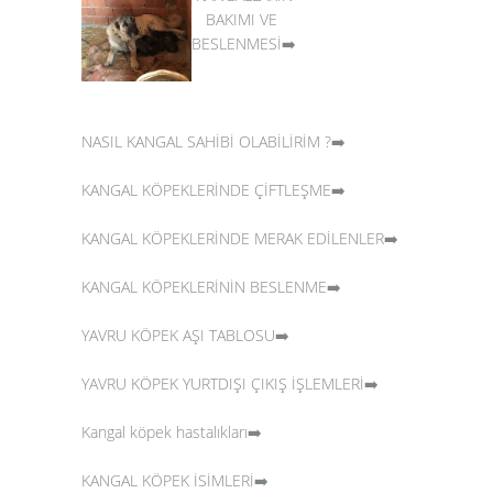
BAKIMI VE
BESLENMESİ➡️
NASIL KANGAL SAHİBİ OLABİLİRİM ?➡️
KANGAL KÖPEKLERİNDE ÇİFTLEŞME➡️
KANGAL KÖPEKLERİNDE MERAK EDİLENLER➡️
KANGAL KÖPEKLERİNİN BESLENME➡️
YAVRU KÖPEK AŞI TABLOSU➡️
YAVRU KÖPEK YURTDIŞI ÇIKIŞ İŞLEMLERİ➡️
Kangal köpek hastalıkları➡️
KANGAL KÖPEK İSİMLERİ➡️