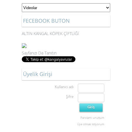
FECEBOOK BUTON
ALTIN KANGAL KÖPEK ÇİFTLİĞİ
Sayfanızı Da Tanıtın
Üyelik Girişi
Kullanıcı adı
Şifre
Parolamı unuttum
Üye olmak istiyorum