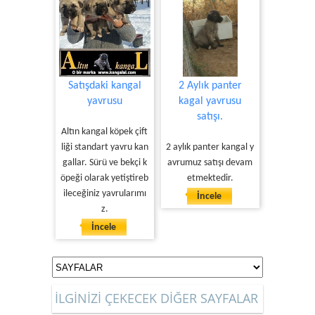
Satışdaki kangal
2 Aylık panter
yavrusu
kagal yavrusu
satışı.
Altın kangal köpek çift
liği standart yavru kan
2 aylık panter kangal y
gallar. Sürü ve bekçi k
avrumuz satışı devam
öpeği olarak yetiştireb
etmektedir.
ileceğiniz yavrularımı
İncele
z.
İncele
İLGİNİZİ ÇEKECEK DİĞER SAYFALAR