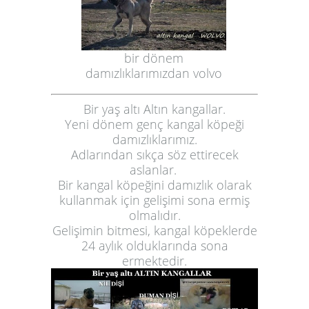
bir dönem
damızlıklarımızdan volvo
Bir yaş altı Altın kangallar.
Yeni dönem genç kangal köpeği
damızlıklarımız.
Adlarından sıkça söz ettirecek
aslanlar.
Bir kangal köpeğini damızlık olarak
kullanmak için gelişimi sona ermiş
olmalıdır.
Gelişimin bitmesi, kangal köpeklerde
24 aylık olduklarında sona
ermektedir.