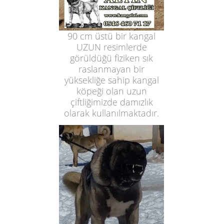
90 cm üstü bir kangal
UZUN resimlerde
görüldüğü fiziken sık
raslanmayan bir
yüksekliğe sahip kangal
köpeği olan uzun
çiftliğimizde damızlık
olarak kullanılmaktadır.