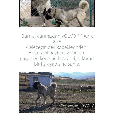
Damızlıklarımızdan VOLVO 14 Aylık
85+
Geleceğin dev köpeklerinden
Aslan gibi heybetli yakından
görenleri kendine hayran bıraktıran
bir fizik yapısına sahip.