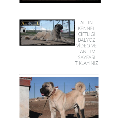
ALTIN
KENNEL
ÇİFTLİĞİ
BALYOZ
VİDEO VE
TANITIM
SAYFASI
TIKLAYINIZ