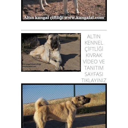
ALTIN
KENNEL
ÇİFTLİĞİ
KIVRAK
VİDEO VE
TANITIM
SAYFASI
TIKLAYINIZ