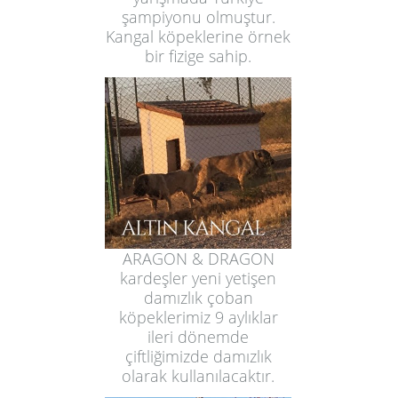
şampiyonu olmuştur.
Kangal köpeklerine örnek
bir fizige sahip.
ARAGON & DRAGON
kardeşler yeni yetişen
damızlık çoban
köpeklerimiz 9 aylıklar
ileri dönemde
çiftliğimizde damızlık
olarak kullanılacaktır.