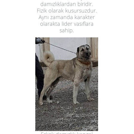
damızlıklardan biridir.
Fizik olarak kusursuzdur.
Aynı zamanda karakter
olarakta lider vasıflara
sahip.