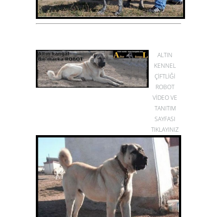
ALTIN
KENNEL
ÇİFTLİĞİ
ROBOT
VİDEO VE
TANITIM
SAYFASI
TIKLAYINIZ