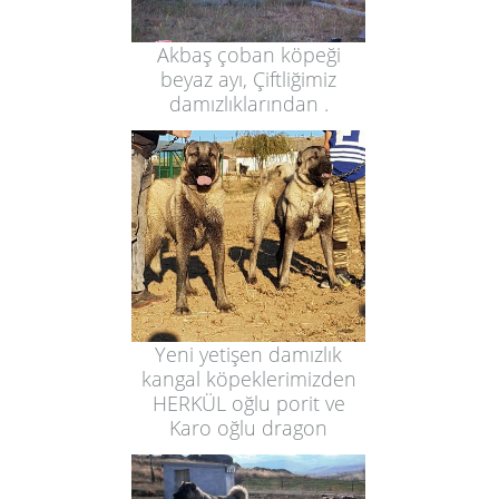
Akbaş çoban köpeği
beyaz ayı, Çiftliğimiz
damızlıklarından .
Yeni yetişen damızlık
kangal köpeklerimizden
HERKÜL oğlu porit ve
Karo oğlu dragon