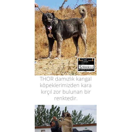
THOR damızlık kangal
köpeklerimizden kara
kırçıl zor bulunan bir
renktedir.