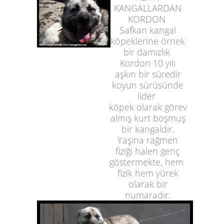
KANGALLARDAN
KORDON
Safkan kangal
köpeklerine örnek
bir damızlık
Kordon 10 yılı
aşkın bir süredir
koyun sürüsünde
lider
köpek olarak görev
almış kurt boşmuş
bir kangaldır.
Yaşına rağmen
fiziği halen genç
göstermekte, hem
fizik hem yürek
olarak bir
numaradır.