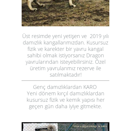
Üst resimde yeni yetişen ve 2019 yılı
damızlık kangallarımızdan. Kusursuz
fizik ve karekter bir yavru kangal
sahibi olmak istiyorsanız Dragon
yavrularından isteyebilirsiniz. Özel
üretim yavrularımız rezerve ile
satılmaktadır!
Genç damızlıklardan KARO
Yeni dönem kırçıl damızlıklardan
kusursuz fizik ve kemik yapısı her
geçen gün daha iyiye gitmekte.