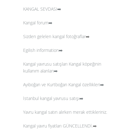
KANGAL SEVDASI➡️
Kangal forum➡️
Sizden gelelen kangal fotoğraflar
➡️
Egilish information➡️
Kangal yavrusu satışları
Kangal köpeğinin
kullanım alanları➡️
Ayıboğan ve Kurtboğan Kangal özellikleri➡️
İstanbul kangal yavrusu satışı➡️
Yavru kangal satın alırken merak ettikleriniz.
Kangal yavru fiyatları GÜNCELLENDİ.
➡️