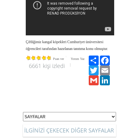
Çiftliğimiz kangal köpekleri Cumhuriyet ünüversitesi
öğrencileri tarafından hazırlanan tanıtıma konu olmuştur.
Paylaş
Facebook
Puan ver
Yorum Yaz
6661 kişi izledi
Twitter
Email
Gmail
LinkedIn
İLGİNİZİ ÇEKECEK DİĞER SAYFALAR