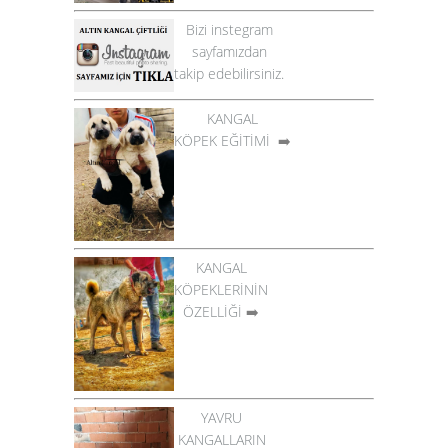
Bizi instegram
sayfamızdan
takip edebilirsiniz.
KANGAL
KÖPEK EĞİTİMİ
➡️
KANGAL
KÖPEKLERİNİN
ÖZELLİĞİ
➡️
YAVRU
KANGALLARIN