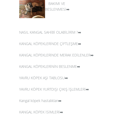
BAKIMI VE
BESLENMESİ➡️
NASIL KANGAL SAHİBİ OLABİLİRİM ?➡️
KANGAL KÖPEKLERİNDE ÇİFTLEŞME➡️
KANGAL KÖPEKLERİNDE MERAK EDİLENLER➡️
KANGAL KÖPEKLERİNİN BESLENME➡️
YAVRU KÖPEK AŞI TABLOSU➡️
YAVRU KÖPEK YURTDIŞI ÇIKIŞ İŞLEMLERİ➡️
Kangal köpek hastalıkları➡️
KANGAL KÖPEK İSİMLERİ➡️