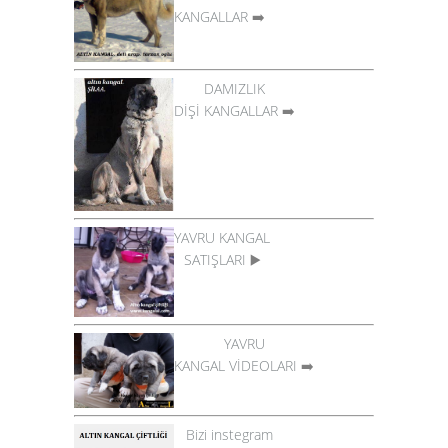
KANGALLAR
➡️
DAMIZLIK
DİŞİ KANGALLAR
➡️
YAVRU KANGAL
SATIŞLARI
▶️
YAVRU
KANGAL VİDEOLARI
➡️
Bizi instegram