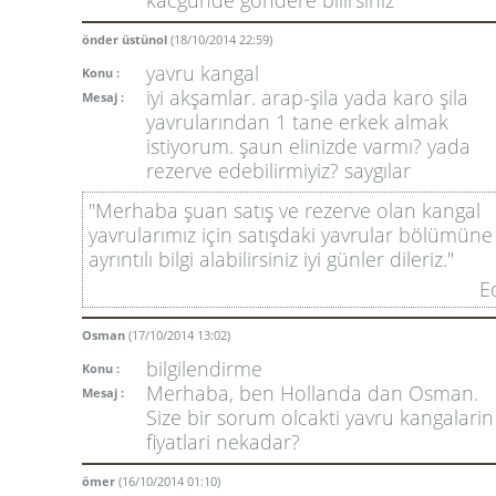
kacgunde gondere bılırsınız
önder üstünol
(18/10/2014 22:59)
yavru kangal
Konu :
iyi akşamlar. arap-şila yada karo şila
Mesaj :
yavrularından 1 tane erkek almak
istiyorum. şaun elinizde varmı? yada
rezerve edebilirmiyiz? saygılar
"Merhaba şuan satış ve rezerve olan kangal
yavrularımız için satışdaki yavrular bölümüne 
ayrıntılı bilgi alabilirsiniz iyi günler dileriz."
E
Osman
(17/10/2014 13:02)
bilgilendirme
Konu :
Merhaba, ben Hollanda dan Osman.
Mesaj :
Size bir sorum olcakti yavru kangalarin
fiyatlari nekadar?
ömer
(16/10/2014 01:10)