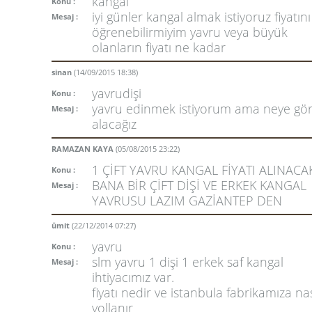
kangal
Konu :
iyi günler kangal almak istiyoruz fiyatını
Mesaj :
öğrenebilirmiyim yavru veya büyük
olanların fiyatı ne kadar
sinan
(14/09/2015 18:38)
yavrudişi
Konu :
yavru edinmek istiyorum ama neye gö
Mesaj :
alacağız
RAMAZAN KAYA
(05/08/2015 23:22)
1 ÇİFT YAVRU KANGAL FİYATI ALINACA
Konu :
BANA BİR ÇİFT DİŞİ VE ERKEK KANGAL
Mesaj :
YAVRUSU LAZIM GAZİANTEP DEN
ümit
(22/12/2014 07:27)
yavru
Konu :
slm yavru 1 dişi 1 erkek saf kangal
Mesaj :
ihtiyacımız var.
fiyatı nedir ve istanbula fabrikamıza nas
yollanır