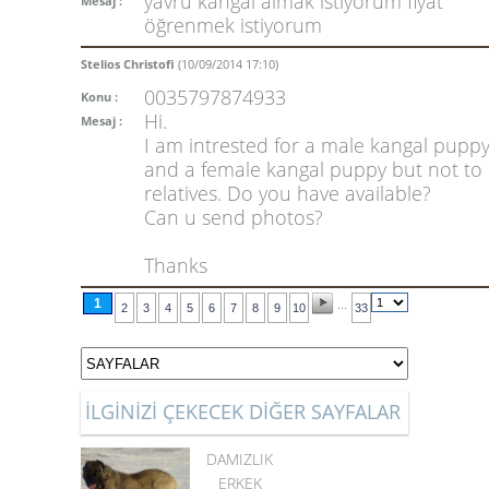
yavru kangal almak istiyorum fiyat
Mesaj :
öğrenmek istiyorum
Stelios Christofi
(10/09/2014 17:10)
0035797874933
Konu :
Hi.
Mesaj :
I am intrested for a male kangal pupp
and a female kangal puppy but not to
relatives. Do you have available?
Can u send photos?
Thanks
1
...
2
3
4
5
6
7
8
9
10
33
İLGİNİZİ ÇEKECEK DİĞER SAYFALAR
DAMIZLIK
ERKEK