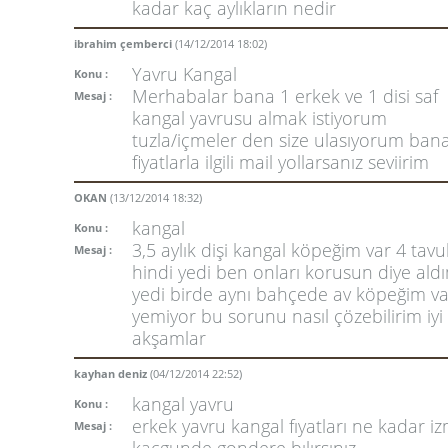
kadar kaç aylıkların nedir
ibrahim çemberci
(14/12/2014 18:02)
Yavru Kangal
Konu :
Merhabalar bana 1 erkek ve 1 disi saf
Mesaj :
kangal yavrusu almak istiyorum
tuzla/içmeler den size ulasıyorum ban
fiyatlarla ilgili mail yollarsanız seviirim
OKAN
(13/12/2014 18:32)
kangal
Konu :
3,5 aylık dişi kangal köpeğim var 4 tavu
Mesaj :
hindi yedi ben onları korusun diye ald
yedi birde aynı bahçede av köpeğim va
yemiyor bu sorunu nasıl çözebilirim iyi
akşamlar
kayhan deniz
(04/12/2014 22:52)
kangal yavru
Konu :
erkek yavru kangal fıyatları ne kadar iz
Mesaj :