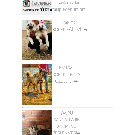
sayfamızdan
takip edebilirsiniz.
KANGAL
KÖPEK EĞİTİMİ
➡️
KANGAL
KÖPEKLERİNİN
ÖZELLİĞİ
➡️
YAVRU
KANGALLARIN
BAKIMI VE
BESLENMESİ➡️