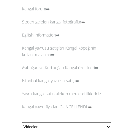
Kangal forum➡️
Sizden gelelen kangal fotoğraflar
➡️
Egilish information➡️
Kangal yavrusu satışları
Kangal köpeğinin
kullanım alanları➡️
Ayıboğan ve Kurtboğan Kangal özellikleri➡️
İstanbul kangal yavrusu satışı➡️
Yavru kangal satın alırken merak ettikleriniz.
Kangal yavru fiyatları GÜNCELLENDİ.
➡️