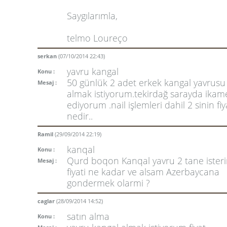
Saygılarımla,
telmo Loureço
serkan
(07/10/2014 22:43)
yavru kangal
Konu :
50 günlük 2 adet erkek kangal yavrusu
Mesaj :
almak istiyorum.tekirdağ sarayda ikam
ediyorum .nail işlemleri dahil 2 sinin fiy
nedir..
Ramil
(29/09/2014 22:19)
kanqal
Konu :
Qurd boqon Kanqal yavru 2 tane ister
Mesaj :
fiyati ne kadar ve alsam Azerbaycana
gondermek olarmi ?
caglar
(28/09/2014 14:52)
satın alma
Konu :