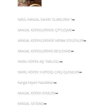
NASIL KANGAL SAHİBİ OLABİLİRİM ?➡️
KANGAL KÖPEKLERİNDE ÇİFTLEŞME➡️
KANGAL KÖPEKLERİNDE MERAK EDİLENLER➡️
KANGAL KÖPEKLERİNİN BESLENME➡️
YAVRU KÖPEK AŞI TABLOSU➡️
YAVRU KÖPEK YURTDIŞI ÇIKIŞ İŞLEMLERİ➡️
Kangal köpek hastalıkları➡️
KANGAL KÖPEK İSİMLERİ➡️
KANGAL SEVDASI➡️