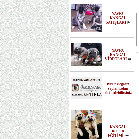
YAVRU
KANGAL
SATIŞLARI
▶️
YAVRU
KANGAL
VİDEOLARI
➡️
Bizi instegram
sayfamızdan
takip edebilirsiniz.
KANGAL
KÖPEK
EĞİTİMİ
➡️