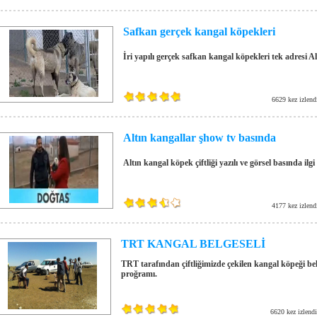
Safkan gerçek kangal köpekleri
İri yapılı gerçek safkan kangal köpekleri tek adresi Alt
6629 kez izlend
Altın kangallar şhow tv basında
Altın kangal köpek çiftliği yazılı ve görsel basında ilg
4177 kez izlend
TRT KANGAL BELGESELİ
TRT tarafından çiftliğimizde çekilen kangal köpeği belge
proğramı.
6620 kez izlendi