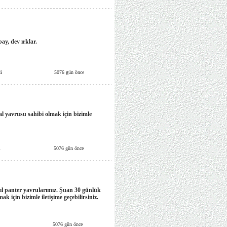
ay, dev ırklar.
i
5076 gün önce
gal yavrusu sahibi olmak için bizimle
i
5076 gün önce
ıl panter yavrularımız. Şuan 30 günlük
k için bizimle iletişime geçebilirsiniz.
5076 gün önce