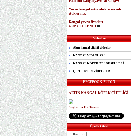
İstanbul kangal yavrusu satışı➡️
Yavru kangal satın alırken merak
ettikleriniz.
Kangal yavru fiyatları
GÜNCELLENDİ.
➡️
Videolar
Altın kangal çiftliği videoları
KANGAL VİDEOLARI
KANGAL KÖPEK BELGESELLERİ
ÇİFTLİKTEN VİDEOLAR
FECEBOOK BUTON
ALTIN KANGAL KÖPEK ÇİFTLİĞİ
Sayfanızı Da Tanıtın
Üyelik Girişi
Kullanıcı adı