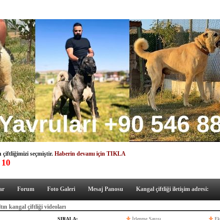
çiftliğimizi seçmiştir.
Haberin devamı için TIKLA
 10
ar
Forum
Foto Galeri
Mesaj Panosu
Kangal çiftliği iletişim adresi:
tın kangal çiftliği videoları
SIRALA:
İzlenme Sayısı
Ek