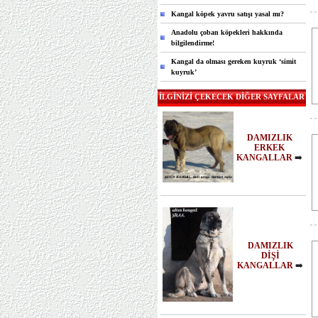
Kangal köpek yavru satışı yasal mı?
Anadolu çoban köpekleri hakkında
bilgilendirme!
Kangal da olması gereken kuyruk ‘simit
kuyruk’
İLGİNİZİ ÇEKECEK DİĞER SAYFALAR
DAMIZLIK
ERKEK
KANGALLAR
➡️
DAMIZLIK
DİŞİ
KANGALLAR
➡️