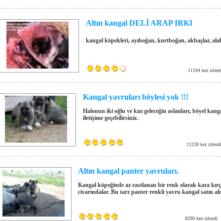
Altın kangal DELİ ARAP IRKI
kangal köpekleri, ayıboğan, kurtboğan, akbaşlar, alab
11184 kez izlend
Kangal yavruları böylesi yok !!!
Halonun iki oğlu ve kızı geleceğin aslanları, böyel kan
iletişime geçebilirsiniz.
11228 kez izlend
Altın kangal panter yavruları.
Kangal köpeğinde az rastlanan bir renk olarak kara kırç
civarındalar. Bu tarz panter renkli yavru kangal satın alma
8290 kez izlendi