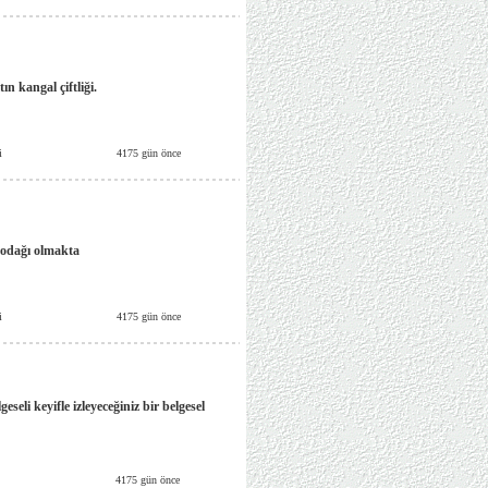
ın kangal çiftliği.
i
4175 gün önce
i odağı olmakta
i
4175 gün önce
seli keyifle izleyeceğiniz bir belgesel
4175 gün önce