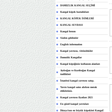
DAMIZLIK KANGAL SEÇİMİ
Kangal köpek hastalıkları
KANGAL KÖPEK İSİMLERİ
KANGAL SEVDASI
Kangal forum
Sizden gelelenler
English information
Kangal yavrusu, vitrindekiler
Damızlık Kangallar
Kangal köpeğinin kullanım alanları
Ayıboğan ve Kurtboğan Kangal
özellikleri
İstanbul kangal yavrusu satışı.
Yavru kangal satın alırken merak
ettikleriniz.
Kangal yavrusu fiyatları 2021
En güzel kangal yavruları
Dünya’nın en büyük köpekleri Kangal!