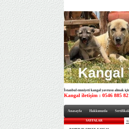
İstanbul emniyeti kangal yavrusu almak için 
Kangal iletişim : 0546 885 82
Anasayfa
Hakkımızda
Sertifikal
SAYFALAR
Al