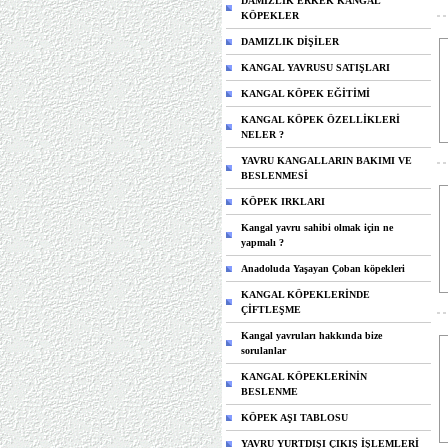
DAMIZLIK ERKEK KANGAL
KÖPEKLER
DAMIZLIK DİŞİLER
KANGAL YAVRUSU SATIŞLARI
KANGAL KÖPEK EĞİTİMİ
KANGAL KÖPEK ÖZELLİKLERİ
NELER ?
YAVRU KANGALLARIN BAKIMI VE
BESLENMESİ
KÖPEK IRKLARI
Kangal yavru sahibi olmak için ne
yapmalı ?
Anadoluda Yaşayan Çoban köpekleri
KANGAL KÖPEKLERİNDE
ÇİFTLEŞME
Kangal yavruları hakkında bize
sorulanlar
KANGAL KÖPEKLERİNİN
BESLENME
KÖPEK AŞI TABLOSU
YAVRU YURTDIŞI ÇIKIŞ İŞLEMLERİ