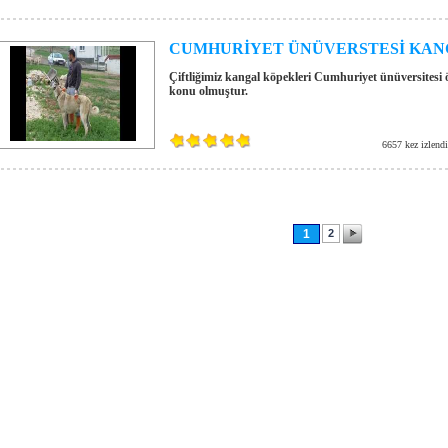
CUMHURİYET ÜNÜVERSTESİ KANG
Çiftliğimiz kangal köpekleri Cumhuriyet ünüversitesi 
konu olmuştur.
6657 kez izlendi
1
2