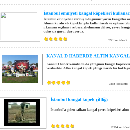
İstanbul emniyeti kangal köpekleri kullana
İstanbul emniyetine vermiş olduğumuz yavru kangallar art
Alman kurdu vb köpekler gibi kullanılacak ve eğitime tabi 
ırkımızın seçilmesi ve başarılı olmasını diliyor, yavru kanga
dolayıda gurur duyuyoruz.
3221 kez izlendi
KANAL D HABERDE ALTIN KANGAL
Kanal D haber kanalında da çiftliğimiz kangal köpekleri 
verilmekte. Altın kangal köpek çiftliği olarak bu haklı g
3892 kez izlendi
İstanbul kangal köpek çiftliği
İstanbul'a giden safkan kangal yavru köpekleri altın 
12584 kez izlend