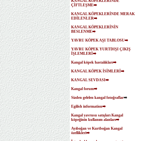
KANGAL KÖPEKLERİNDE
ÇİFTLEŞME➡️
KANGAL KÖPEKLERİNDE MERAK
EDİLENLER➡️
KANGAL KÖPEKLERİNİN
BESLENME➡️
YAVRU KÖPEK AŞI TABLOSU➡️
YAVRU KÖPEK YURTDIŞI ÇIKIŞ
İŞLEMLERİ➡️
Kangal köpek hastalıkları➡️
KANGAL KÖPEK İSİMLERİ➡️
KANGAL SEVDASI➡️
Kangal forum➡️
Sizden gelelen kangal fotoğraflar
➡️
Egilish information➡️
Kangal yavrusu satışları
Kangal
köpeğinin kullanım alanları➡️
Ayıboğan ve Kurtboğan Kangal
özellikleri➡️