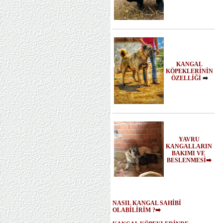
KANGAL
KÖPEKLERİNİN
ÖZELLİĞİ
➡️
YAVRU
KANGALLARIN
BAKIMI VE
BESLENMESİ➡️
NASIL KANGAL SAHİBİ
OLABİLİRİM ?➡️