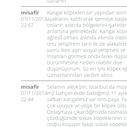
sunarım
misafir
Kangal köpekleri bir yaşından son
07/11/2014
ayaklarını kaldırarak işemeye başla
22:47
onların aslında bölgelerini işaretle
anlamına gelmektedir. Kangal köpe
ağresif olması aslında ırkında olabi
onu yetiştirem tarzı ile de alakalıd
yavru iken aşırı sosyal yetişmesi v
insanları görmesi onda farklı düşü
bürünmesine neden olabilir diye
düşünüyorum. Siz en iyisi köpek eğ
uzmanlarından yardım alınız.
misafir
Selamın aleyküm, İstanbul da müst
07/11/2014
m2 bahçeli evde baktığımız 11 aylık
22:44
safkan kangalımız var ismi paşa. F
çok uyuşuk ve yılışık bir köpek oldu
Dolaşmaya çıkardığımızda tasması
çözdüğümde sokak köpeklerinin o
doğru koşuyor fakat sokak köpekle