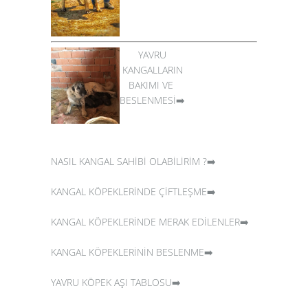
YAVRU
KANGALLARIN
BAKIMI VE
BESLENMESİ➡️
NASIL KANGAL SAHİBİ OLABİLİRİM ?➡️
KANGAL KÖPEKLERİNDE ÇİFTLEŞME➡️
KANGAL KÖPEKLERİNDE MERAK EDİLENLER➡️
KANGAL KÖPEKLERİNİN BESLENME➡️
YAVRU KÖPEK AŞI TABLOSU➡️