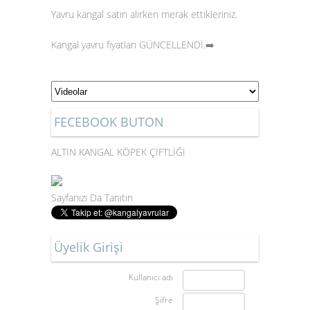
Yavru kangal satın alırken merak ettikleriniz.
Kangal yavru fiyatları GÜNCELLENDİ.
➡️
FECEBOOK BUTON
ALTIN KANGAL KÖPEK ÇİFTLİĞİ
Sayfanızı Da Tanıtın
Üyelik Girişi
Kullanıcı adı
Şifre