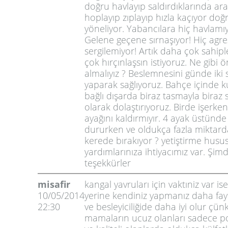
doğru havlayıp saldırdıklarında ar
hoplayıp zıplayıp hızla kaçıyor doğ
yöneliyor. Yabancılara hiç havlamıy
Gelene geçene sırnaşıyor! Hiç agresi
sergilemiyor! Artık daha çok sahip
çok hırçınlaşsın istiyoruz. Ne gibi 
almalıyız ? Beslemnesini günde iki s
yaparak sağlıyoruz. Bahçe içinde 
bağlı dışarda biraz tasmayla biraz 
olarak dolaştırıyoruz. Birde işerke
ayağını kaldırmıyır. 4 ayak üstünde
dururken ve oldukça fazla miktarda
kerede bırakıyor ? yetiştirme hus
yardımlarınıza ihtiyacımız var. Şim
teşekkürler
misafir
kangal yavruları için vaktıniz var 
10/05/2014
yerine kendiniz yapmanız daha fayd
22:30
ve besleyiciliğide daha iyi olur çün
mamaların ucuz olanları sadece p