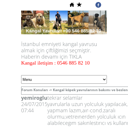
İstanbul emniyeti kangal yavrusu
almak için çiftliğimizi seçmiştir.
Haberin devamı için TIKLA
Kangal iletişim : 0546 885 82 10
Forum Konuları ->
Kangal köpek yavrularının bakımı ve besle
yemiroglu
tekrar selamlar
24/07/2015
yavrularla uzun yolculuk yapılacak,
07:44
yapmam lazım,aır-cond.zaralı
olurmu,vetreınerden yolculuk ıcın
alabılecegım sakınlestırıcı vs kull