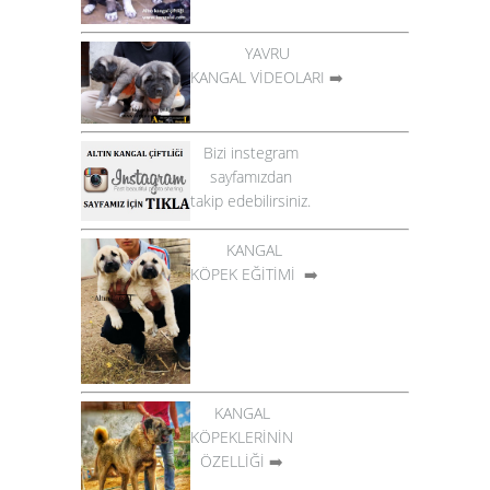
YAVRU
KANGAL VİDEOLARI
➡️
Bizi instegram
sayfamızdan
takip edebilirsiniz.
KANGAL
KÖPEK EĞİTİMİ
➡️
KANGAL
KÖPEKLERİNİN
ÖZELLİĞİ
➡️