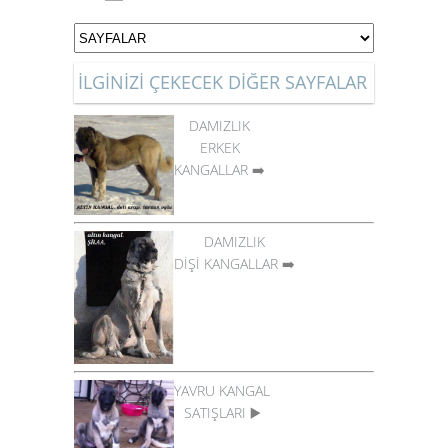
İLGİNİZİ ÇEKECEK DİĞER SAYFALAR
DAMIZLIK
ERKEK
KANGALLAR
➡️
DAMIZLIK
DİŞİ KANGALLAR
➡️
YAVRU KANGAL
SATIŞLARI
▶️