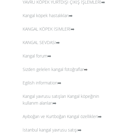
YAVRU KÖPEK YURTDIŞI ÇIKIŞ İŞLEMLERİ➡️
Kangal köpek hastalıkları➡️
KANGAL KÖPEK İSİMLERİ➡️
KANGAL SEVDASI➡️
Kangal forum➡️
Sizden gelelen kangal fotoğraflar
➡️
Egilish information➡️
Kangal yavrusu satışları
Kangal köpeğinin
kullanım alanları➡️
Ayıboğan ve Kurtboğan Kangal özellikleri➡️
İstanbul kangal yavrusu satışı➡️