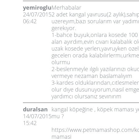
yemiroglu
Merhabalar
24/07/2015
2 adet kangal yavrusu(2 aylık),sah
06:42
uzereyım,bazı sorularım var yadımı
gerekıyor.
1-bahce buyuk,onlara kosede 100 m
alan ayırdım,evin cıvarı kalabalık o
uzak kosede yerlerı,yavruyken ozell
gecelerı orada kalabılırlermı,urkme
olurmu
2-beslenmeyle ılgılı yazılarınızı ok
vermeye nezaman baslamalıyım
3-kardes olduklarından,cıtlesmeler
olur dıye dusunuyorum,nasıl emgell
yardımcı olursanız sevınırım
duralsan
kangal köpeğine , köpek maması ye
14/07/2015
mu ?
15:42
https://www.petmamashop.com/k
mamasi