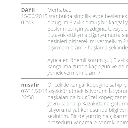
DAYII
Merhaba..
15/06/2015
İstanbulda şimdilik evde besleme
02:43
olduğum 3 aylık olmuş bir kangal 
Beslenmesi için yazdığınız tavsiyel
Et,tavuk eti,kıyma,ciğer,yumurta sar
besinleri pişirerek mi vermeliyim ? 
pişirmem lazım ? haşlama şeklinde
Ayrıca en önemli sorum şu ; 3 aylı
kangalıma günde kaç öğün ve ne 
yemek vermem lazım ?
misafir
Öncelikle kangal köpeğine sahip çıkt
07/11/2014
teşekkür etmek istiyorum. İstiyoru
22:50
başkaları da bu güzel köpeği tanısın
yavru satınalıp Kazakistana götür
istiyorum.fiyat konusunda bilgi veri
sevinirim. Bir de yurtdışına çıkart
prosedürü var,ama o sonraki adım.