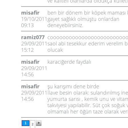
ve kaliteli olanlarda oldukça külfetli
misafir
ben bir dönem bir köpek maması 
19/10/2011
gayet sağlıklı olmuştu onlardan
09:13
deneyebiirsiniz.
ramiz077
coooooooooooooooooooooooo
29/09/2011
saol abi tesekkur ederim verelim 
15:12
olucak
misafir
karaciğerde faydalı
29/09/2011
14:56
misafir
şu karışımı dene birde
29/09/2011
İlave besin olarak: sulandırılmış in
14:56
yumurta sarısı , kemik unu ve vita
takviyesi yapılabilir. Süt çok soğuk 
olmamalı her öğün taze olarak veri
1
2