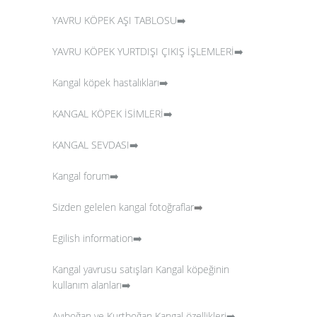
YAVRU KÖPEK AŞI TABLOSU➡️
YAVRU KÖPEK YURTDIŞI ÇIKIŞ İŞLEMLERİ➡️
Kangal köpek hastalıkları➡️
KANGAL KÖPEK İSİMLERİ➡️
KANGAL SEVDASI➡️
Kangal forum➡️
Sizden gelelen kangal fotoğraflar
➡️
Egilish information➡️
Kangal yavrusu satışları
Kangal köpeğinin
kullanım alanları➡️
Ayıboğan ve Kurtboğan Kangal özellikleri➡️