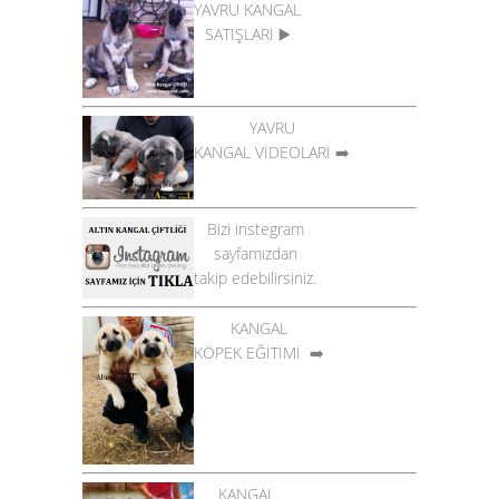
YAVRU KANGAL
SATIŞLARI
▶️
YAVRU
KANGAL VİDEOLARI
➡️
Bizi instegram
sayfamızdan
takip edebilirsiniz.
KANGAL
KÖPEK EĞİTİMİ
➡️
KANGAL