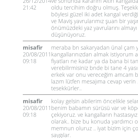
26/12/2014
ve sonunda kararım Altın kangald
21:42
oldu tercihim doğru olmuş. Teşekk
böylesi güzel iki adet kangal verdiği
ve Maviş yavrularımız şuan bir yaş
önümüzdeki yaz yavrularını almayı
düşünüyoruz.
misafir
meraba bn sakaryadan ünal çam 
20/08/2011
kangallarınızdan almak istiyorum
09:18
fiyatları ne kadar ya da bana bi ta
verebilirmisiniz bnde bi tane 4 ya
erkek var onu vereceğim amcam b
lazım lütfen mesajıma cevap verin 
tesekkürler..
misafir
kolay gelsin abilerim öncelikle sel
20/08/2011
benim babamın sürüsü var ve köpek
09:18
çekiyoruz. ve kangalların hastasıyız
olarak.. bize bu konuda yardımcı o
memnun oluruz .. iyat bizim için ço
saygılar.