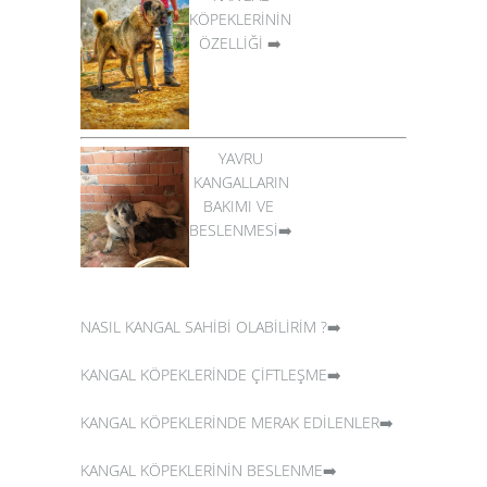
KÖPEKLERİNİN
ÖZELLİĞİ
➡️
YAVRU
KANGALLARIN
BAKIMI VE
BESLENMESİ➡️
NASIL KANGAL SAHİBİ OLABİLİRİM ?➡️
KANGAL KÖPEKLERİNDE ÇİFTLEŞME➡️
KANGAL KÖPEKLERİNDE MERAK EDİLENLER➡️
KANGAL KÖPEKLERİNİN BESLENME➡️