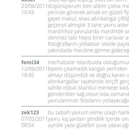
23/06/2011
düşünüyorum ben aldım çokta 
10:43
yerinde görerek almak en güzeli fiy
gayet makul, sivas altınkangal çiftl
geçenyıl almıştık 3 tane yavru asle
mardinliyiz yavrularda mardinde ar
denmez tabi hepsi birer canavar 
fotoğraflarını yolladılar sitede pay
yakındada mardine görme gidece
femi34
merhabalar istanbulda olduğumuz 
12/06/2011
biyere çıkamadık kangalı yerinden 
18:45
almayı düşündük ve doğru kararı v
altınkangallar sayesinde birçift ge
sahibi olduk istanbul merkeze kad
gönderdiler sağ olsun kısa zamand
yavrularımızn fotolarını yollayacağ
zek123
bu sabah yavrum elime ulaştı harik
07/02/2011
yavru kış şartları şimdilik içerde on
08:54
ayırdık yaza güzelbir yuva yapaca