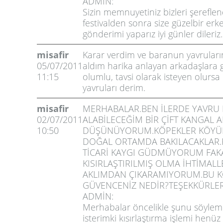
ADMİN:
Sizin memnuyetiniz bizleri şereflend
festivalden sonra size güzelbir erk
gönderimi yaparız iyi günler dileriz.
misafir
Karar verdim ve baranun yavrular
05/07/2011
aldım harika anlayan arkadaşlara 
11:15
olumlu, tavsi olarak isteyen olurs
yavruları derim.
misafir
MERHABALAR.BEN İLERDE YAVRU
02/07/2011
ALABİLECEĞİM BİR ÇİFT KANGAL 
10:50
DÜŞÜNÜYORUM.KÖPEKLER KÖY
DOĞAL ORTAMDA BAKILACAKLAR.K
TİCARİ KAYGI GÜDMÜYORUM FAK
KISIRLAŞTIRILMIŞ OLMA İHTİMALL
AKLIMDAN ÇIKARAMIYORUM.BU 
GÜVENCENİZ NEDİR?TEŞEKKÜRLER
ADMİN:
Merhabalar öncelikle şunu söyle
isterimki kısırlaştırma işlemi henü