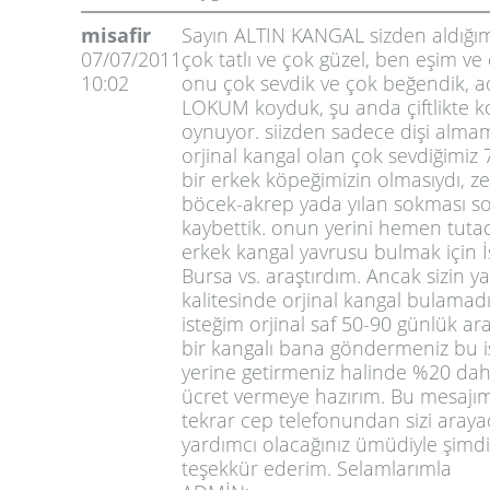
misafir
Sayın ALTIN KANGAL sizden aldığım
07/07/2011
çok tatlı ve çok güzel, ben eşim ve
10:02
onu çok sevdik ve çok beğendik, a
LOKUM koyduk, şu anda çiftlikte 
oynuyor. siizden sadece dişi alma
orjinal kangal olan çok sevdiğimiz 
bir erkek köpeğimizin olmasıydı, zeh
böcek-akrep yada yılan sokması 
kaybettik. onun yerini hemen tutac
erkek kangal yavrusu bulmak için İ
Bursa vs. araştırdım. Ancak sizin ya
kalitesinde orjinal kangal bulamad
isteğim orjinal saf 50-90 günlük ar
bir kangalı bana göndermeniz bu i
yerine getirmeniz halinde %20 da
ücret vermeye hazırım. Bu mesajımı 
tekrar cep telefonundan sizi araya
yardımcı olacağınız ümüdiyle şimd
teşekkür ederim. Selamlarımla