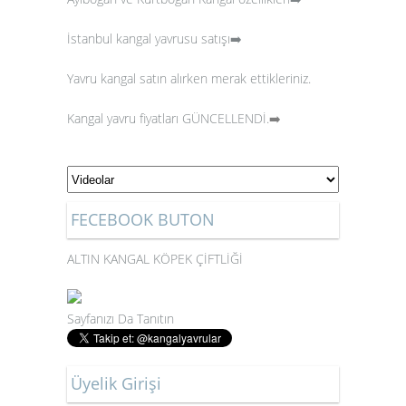
İstanbul kangal yavrusu satışı➡️
Yavru kangal satın alırken merak ettikleriniz.
Kangal yavru fiyatları GÜNCELLENDİ.
➡️
FECEBOOK BUTON
ALTIN KANGAL KÖPEK ÇİFTLİĞİ
Sayfanızı Da Tanıtın
Üyelik Girişi