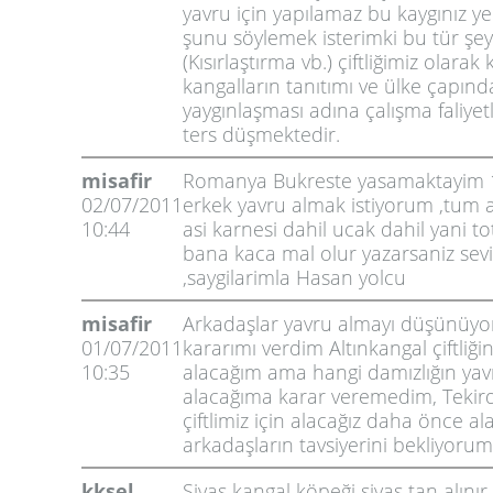
yavru için yapılamaz bu kaygınız ye
şunu söylemek isterimki bu tür şey
(Kısırlaştırma vb.) çiftliğimiz olarak 
kangalların tanıtımı ve ülke çapınd
yaygınlaşması adına çalışma faliye
ters düşmektedir.
misafir
Romanya Bukreste yasamaktayim 
02/07/2011
erkek yavru almak istiyorum ,tum as
10:44
asi karnesi dahil ucak dahil yani t
bana kaca mal olur yazarsaniz sev
,saygilarimla Hasan yolcu
misafir
Arkadaşlar yavru almayı düşünüy
01/07/2011
kararımı verdim Altınkangal çiftliğ
10:35
alacağım ama hangi damızlığın ya
alacağıma karar veremedim, Tekir
çiftlimiz için alacağız daha önce al
arkadaşların tavsiyerini bekliyorum
kksel
Sivas kangal köpeği sivas tan alınır