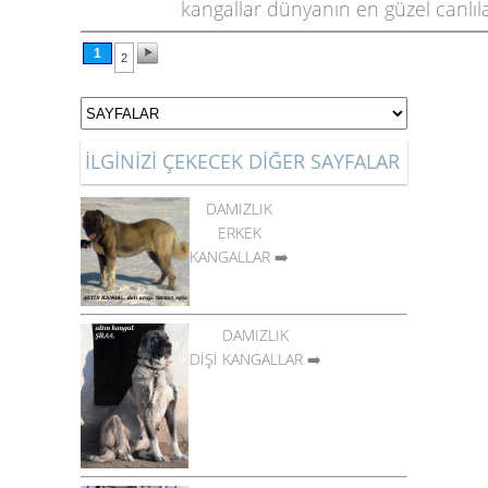
kangallar dünyanın en güzel canlıla
1
2
İLGİNİZİ ÇEKECEK DİĞER SAYFALAR
DAMIZLIK
ERKEK
KANGALLAR
➡️
DAMIZLIK
DİŞİ KANGALLAR
➡️