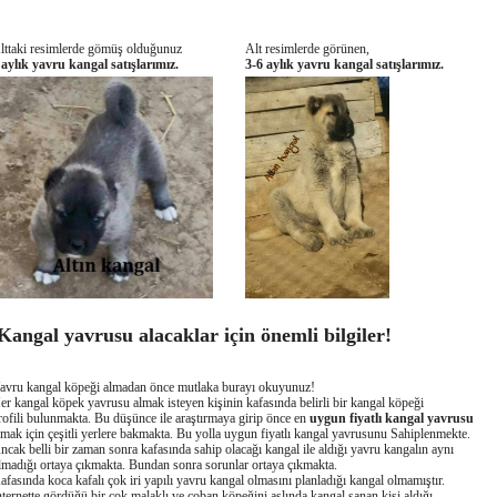
lttaki resimlerde gömüş olduğunuz
Alt resimlerde görünen,
 aylık yavru kangal satışlarımız.
3-6 aylık yavru kangal satışlarımız.
angal yavrusu alacaklar için önemli bilgiler!
avru kangal köpeği almadan önce mutlaka burayı okuyunuz!
er kangal köpek yavrusu almak isteyen kişinin kafasında belirli bir kangal köpeği
rofili bulunmakta. Bu düşünce ile araştırmaya girip önce en
uygun fiyatlı kangal yavrusu
lmak için çeşitli yerlere bakmakta. Bu yolla uygun fiyatlı kangal yavrusunu Sahiplenmekte.
ncak belli bir zaman sonra kafasında sahip olacağı kangal ile aldığı yavru kangalın aynı
lmadığı ortaya çıkmakta. Bundan sonra sorunlar ortaya çıkmakta.
afasında koca kafalı çok iri yapılı yavru kangal olmasını planladığı kangal olmamıştır.
nternette gördüğü bir çok malaklı ve çoban köpeğini aslında kangal sanan kişi aldığı