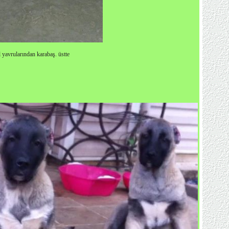
 yavrularından karabaş. üstte