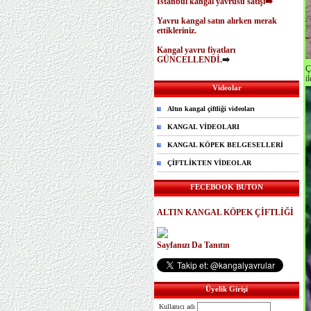
İstanbul kangal yavrusu satışı➡️
Yavru kangal satın alırken merak
ettikleriniz.
Kangal yavru fiyatları
GÜNCELLENDİ.
➡️
Ç
i
Videolar
Altın kangal çiftliği videoları
KANGAL VİDEOLARI
KANGAL KÖPEK BELGESELLERİ
ÇİFTLİKTEN VİDEOLAR
FECEBOOK BUTON
ALTIN KANGAL KÖPEK ÇİFTLİĞİ
Sayfanızı Da Tanıtın
Üyelik Girişi
Kullanıcı adı