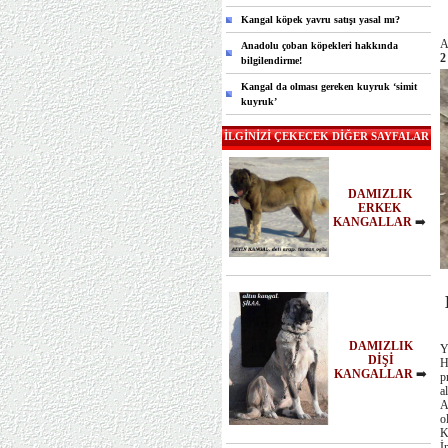
Kangal köpek yavru satışı yasal mı?
A
Anadolu çoban köpekleri hakkında
2
bilgilendirme!
Kangal da olması gereken kuyruk ‘simit
kuyruk’
İLGİNİZİ ÇEKECEK DİĞER SAYFALAR
DAMIZLIK
ERKEK
KANGALLAR
➡️
K
DAMIZLIK
Y
DİŞİ
H
KANGALLAR
➡️
p
a
A
o
K
İ