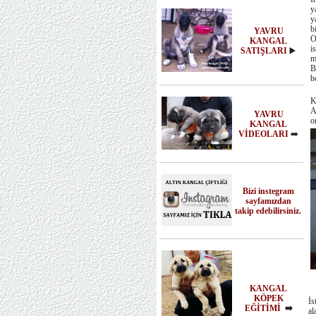
y
y
b
YAVRU
O
KANGAL
i
SATIŞLARI
▶️
m
B
b
K
A
YAVRU
o
KANGAL
VİDEOLARI
➡️
Bizi instegram
sayfamızdan
takip edebilirsiniz.
KANGAL
KÖPEK
İs
EĞİTİMİ
➡️
al