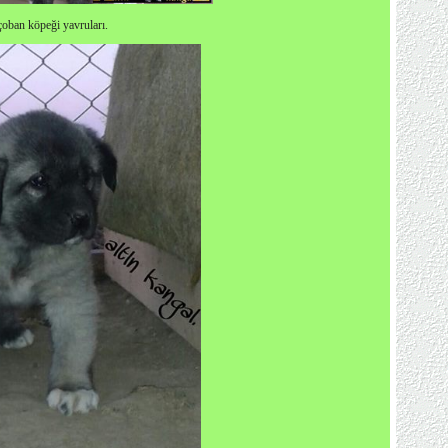
çoban köpeği yavruları.