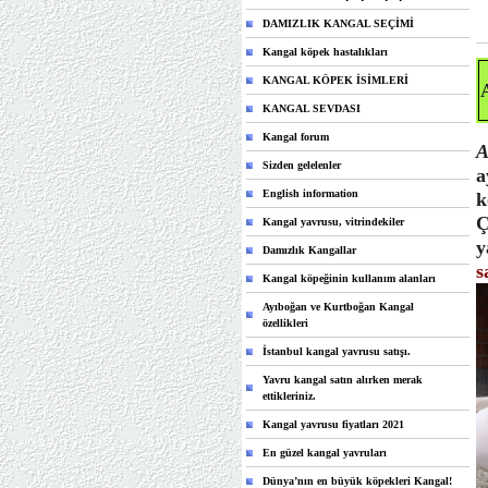
DAMIZLIK KANGAL SEÇİMİ
Kangal köpek hastalıkları
KANGAL KÖPEK İSİMLERİ
KANGAL SEVDASI
Kangal forum
A
Sizden gelelenler
a
English information
k
Ç
Kangal yavrusu, vitrindekiler
y
Damızlık Kangallar
s
Kangal köpeğinin kullanım alanları
Ayıboğan ve Kurtboğan Kangal
özellikleri
İstanbul kangal yavrusu satışı.
Yavru kangal satın alırken merak
ettikleriniz.
Kangal yavrusu fiyatları 2021
En güzel kangal yavruları
Dünya’nın en büyük köpekleri Kangal!