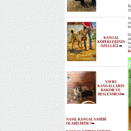
Ya
20
Ya
uy
ka
01
KANGAL
al
KÖPEKLERİNİN
ba
ÖZELLİĞİ
➡️
An
D
YAVRU
KANGALLARIN
BAKIMI VE
BESLENMESİ➡️
NASIL KANGAL SAHİBİ
OLABİLİRİM ?➡️