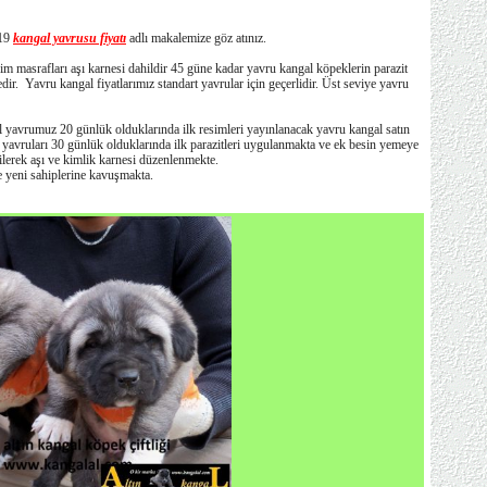
019
kangal yavrusu fiyatı
adlı makalemize göz atınız.
rim masrafları aşı karnesi dahildir 45 güne kadar yavru kangal köpeklerin parazit
dir. Yavru kangal fiyatlarımız standart yavrular için geçerlidir. Üst seviye yavru
l yavrumuz 20 günlük olduklarında ilk resimleri yayınlanacak yavru kangal satın
l yavruları 30 günlük olduklarında ilk parazitleri uygulanmakta ve ek besin yemeye
rilerek aşı ve kimlik karnesi düzenlenmekte.
e yeni sahiplerine kavuşmakta.