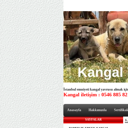
İstanbul emniyeti kangal yavrusu almak için 
Kangal iletişim : 0546 885 82
Anasayfa
Hakkımızda
Sertifikal
SAYFALAR
K