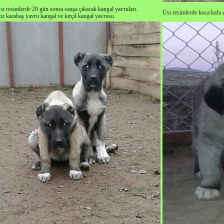
st resimlerde 20 gün sonra satışa çıkacak kangal yavruları.
Üst resimlerde koca kafa 
oz karabaş yavru kangal ve kırçıl kangal yavrusu.