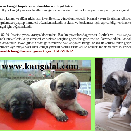
vru kangal köpek satın alacaklar için fiyat listesi.
19 yılı kangal yavrusu fiyatlarımız güncellenmekte. Fiyat farkı ve yavru kangal fiyatları için 2
vru kangal ve diğer ırklar için fiyat listemiz güncellenmektedir. Kangal yavru fiyatlarına gönde
gulamaları yapılıp karneleri düzenlenmektedir. Bakımı ve beslenmesi için ayrıca bilgi verilmekte
ngal için değişmektedir.
.02.2019 tarihli
yavru kangal
dogumları. Boz kız yavruları dogmuştur. 2 erkek ve 1 dişi kanga
mak isteyenlerin takip etmeleri ve bizimle iletişime geçmeleri gerekmekte. Rezerve edilen kanga
şlamaktadır. 35-45 günlük arası gelişimlerine bakılan yavru kangallar sağlık kontrolünden geçi
neden ayrılmaya hazır olan kangal yavrusu otobüs firmaları ile gönderilmekte ve yeni evlerind
amızlık kangallarımızı görmek için TIKLAYINIZ.