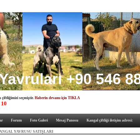
çiftliğimizi seçmiştir.
Haberin devamı için TIKLA
 10
ar
Forum
Foto Galeri
Mesaj Panosu
Kangal çiftliği iletişim adresi:
ANGAL YAVRUSU SATIŞLARI