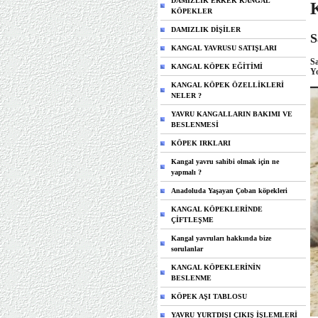
DAMIZLIK ERKEK KANGAL
KÖPEKLER
DAMIZLIK DİŞİLER
S
KANGAL YAVRUSU SATIŞLARI
Sa
KANGAL KÖPEK EĞİTİMİ
Yo
KANGAL KÖPEK ÖZELLİKLERİ
NELER ?
YAVRU KANGALLARIN BAKIMI VE
BESLENMESİ
KÖPEK IRKLARI
Kangal yavru sahibi olmak için ne
yapmalı ?
Anadoluda Yaşayan Çoban köpekleri
KANGAL KÖPEKLERİNDE
ÇİFTLEŞME
Kangal yavruları hakkında bize
sorulanlar
KANGAL KÖPEKLERİNİN
BESLENME
KÖPEK AŞI TABLOSU
YAVRU YURTDIŞI ÇIKIŞ İŞLEMLERİ