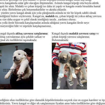
avru kangalında onlar gibi olacağını düşünmekte. Aslında kangal köpeği orta boyda atletik
apılı bir ırktır. Malaklı ve çoban köpeği ise daha iri yapılı ve kangala oranla birazdaha hantal
ir ırktır. Birbirlerine çok benzemektedirler ve akraba ırklardır.
 yüzden yavru kangal almak için yola çıktığınızda aslında ne tür bir köpek sahibi olmak
stediğinizi bizlere söylerseniz. Kangal mı,
malaklı
mı, çoban köpeği mi yoksa akbaş yavrusu
u size daha uygun ve şekil olarak istediğiniz tarzda , yardımcı oluruz.
u yolla ilerde hüsranla karşılaşmadan aslında aldığınız yavru kangalın ilerde neye
enzeyeceğini bilir ve süprüzle karşılaşmazsınız.
angal dışında
akbaş yavrusu satışlarımız
.
Kangal dışında
malaklı yavrusu satışı
ve
kbaş yavrularımız aynı şekilde safkan ve
çoban köpeği yavrusu satışlarımız.
rjinal ırk özelliklerini taşımaktadır.
Bulunmaktadır.
tediğiniz ırkın özelliklerine göre damızlık köpeklerimizden seçerek size en uygun karekter ve tip
abilirsiniz. Yavru kangal ve diğer ırk satışlarımızın fiyatları anne baba özelliklerine göre değişme