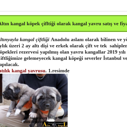
Altın kangal köpek çifltiği olarak kangal yavru satış ve
fiy
ltınyayla kangal çiftliği
Anadolu aslanı olarak bilinen ve y
ylık üzeri 2 ay altı dişi ve erkek olarak çift ve tek sahip
öpekleri rezervesi yapılmış olan yavru kangallar 2019 yılı
iftliğimize gelemeyecek kangal köpeği severler İstanbul v
apılacak.
atılık kangal yavrusu
. 1.resimde